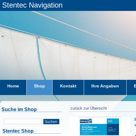
Stentec Navigation
Home
Shop
Kontakt
Ihre Angaben
zurück zur Übersicht
Suche im Shop
Suchen
W
Stentec Shop