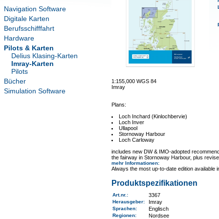
Navigation Software
Digitale Karten
Berufsschifffahrt
Hardware
Pilots & Karten
Delius Klasing-Karten
Imray-Karten
Pilots
Bücher
1:155,000 WGS 84
Imray
Simulation Software
Plans:
Loch Inchard (Kinlochbervie)
Loch Inver
Ullapool
Stornoway Harbour
Loch Carloway
includes new DW & IMO-adopted recommende
the fairway in Stornoway Harbour, plus revise
mehr Informationen
:
Always the most up-to-date edition available 
Produktspezifikationen
Art.nr.
:
3367
Herausgeber:
Imray
Sprachen:
Englisch
Regionen
:
Nordsee