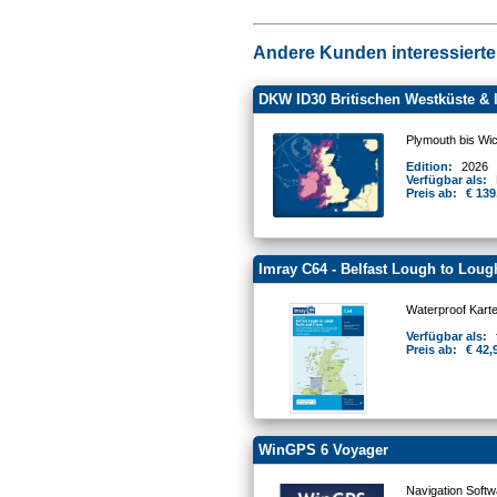
Andere Kunden interessierten
DKW ID30 Britischen Westküste & 
Plymouth bis Wic
Edition:
2026
Verfügbar als:
Preis ab:
€ 139
Imray C64 - Belfast Lough to Loug
Waterproof Kart
Verfügbar als:
Preis ab:
€ 42,
WinGPS 6 Voyager
Navigation Softw