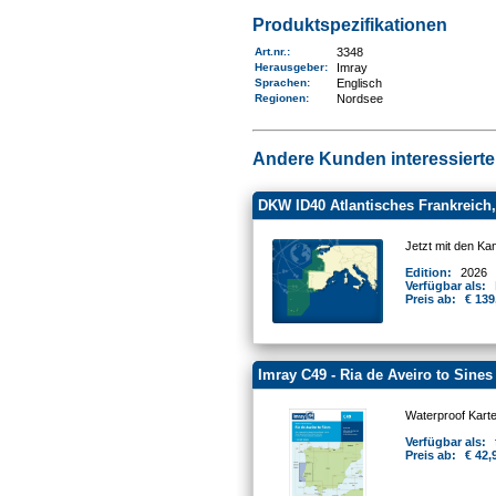
Produktspezifikationen
Art.nr.
:
3348
Herausgeber:
Imray
Sprachen:
Englisch
Regionen
:
Nordsee
Andere Kunden interessierten
DKW ID40 Atlantisches Frankreich, 
Jetzt mit den Ka
Edition:
2026
Verfügbar als:
Preis ab:
€ 139
Imray C49 - Ria de Aveiro to Sines
Waterproof Kart
Verfügbar als:
Preis ab:
€ 42,