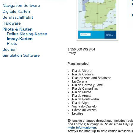
Navigation Software
Digitale Karten
Berufsschifffahrt
Hardware
Pilots & Karten
Delius Klasing-Karten
Imray-Karten
Pilots
Bücher
1:350,000 WGS 84
Imray
Simulation Software
Plans included:
Ria de Vivero
Ria de Cedeira
Rias de Ares and Betanzos
La Coruña
Ria de Corme y Laxe
Ria de Camariñas
Ria de Muros
Ria de Arosa
Ria de Pontevedra
Ria de Vigo
Viana do Castelo
Póvoa de Varzim
Leixões
Extensive changes throughout. Includes revi
and Leixões; buoyage in Ria de Arosa fully up
mehr Informationen
:
Always the most up-to-date edition available 