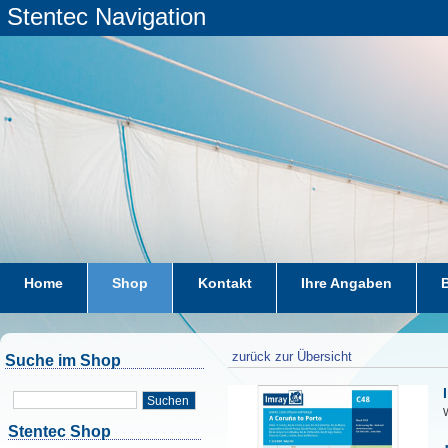
Stentec Navigation
Home
Shop
Kontakt
Ihre Angaben
zurück zur Übersicht
Suche im Shop
Suchen
W
Stentec Shop