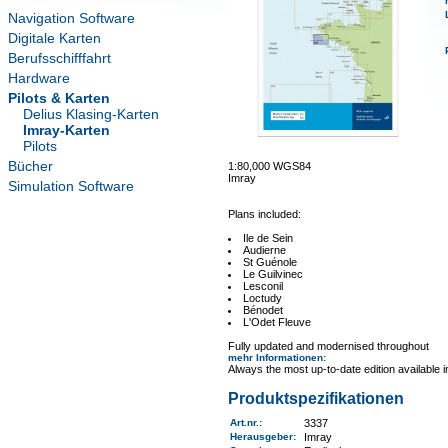
Navigation Software
Digitale Karten
Berufsschifffahrt
Hardware
Pilots & Karten
Delius Klasing-Karten
Imray-Karten
Pilots
Bücher
1:80,000 WGS84
Imray
Simulation Software
Plans included:
Ile de Sein
Audierne
St Guénole
Le Guilvinec
Lesconil
Loctudy
Bénodet
L'Odet Fleuve
Fully updated and modernised throughout
mehr Informationen
:
Always the most up-to-date edition available 
Produktspezifikationen
Art.nr.
:
3337
Herausgeber:
Imray