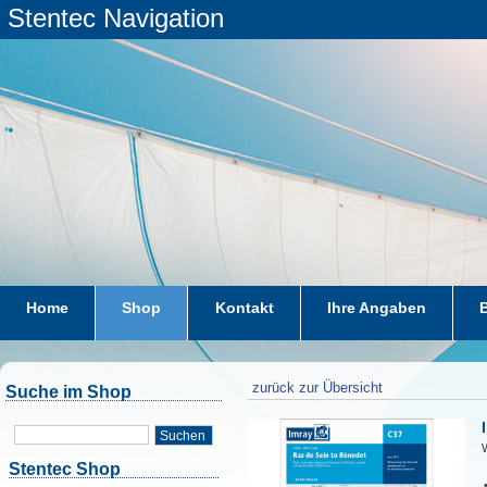
Stentec Navigation
Home
Shop
Kontakt
Ihre Angaben
zurück zur Übersicht
Suche im Shop
Suchen
W
Stentec Shop