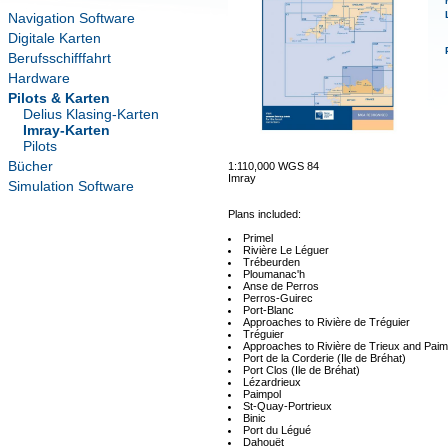
Navigation Software
Digitale Karten
Berufsschifffahrt
Hardware
Pilots & Karten
Delius Klasing-Karten
Imray-Karten
Pilots
Bücher
1:110,000 WGS 84
Imray
Simulation Software
Plans included:
Primel
Rivière Le Léguer
Trébeurden
Ploumanac'h
Anse de Perros
Perros-Guirec
Port-Blanc
Approaches to Rivière de Tréguier
Tréguier
Approaches to Rivière de Trieux and Paim
Port de la Corderie (Ile de Bréhat)
Port Clos (Ile de Bréhat)
Lézardrieux
Paimpol
St-Quay-Portrieux
Binic
Port du Légué
Dahouët