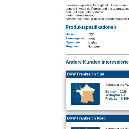
Extensive updating throughout. Some areas of
depths in Anse de Perros and the approaches 
and Le Légué fully updated.
mehr Informationen
:
Always the most up-to-date edition available 
Produktspezifikationen
Art.nr.
:
3334
Herausgeber:
Imray
Sprachen:
Englisch
Regionen
:
Nordsee
Andere Kunden interessierten
DKW Frankreich Süd
Kartenset der W
Edition:
2026
Verfügbar als:
Preis ab:
€ 109
DKW Frankreich Nord
Kartenset der W