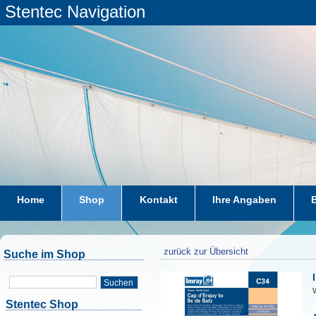
Stentec Navigation
Home
Shop
Kontakt
Ihre Angaben
zurück zur Übersicht
Suche im Shop
Suchen
W
Stentec Shop