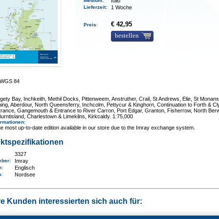
Medium
:
folio
Lieferzeit
:
1 Woche
€ 42,95
Preis:
bestellen
0 WGS 84
gety Bay, Inchkeith, Methil Docks, Pittenweem, Anstruther, Crail, St Andrews, Elie, St Monans
hing, Aberdour, North Queensferry, Inchcolm, Pettycur & Kinghorn, Continuation to Forth & C
trance, Gangemouth & Entrance to River Carron, Port Edgar, Granton, Fisherrow, North Berw
urntisland, Charlestown & Limekilns, Kirkcaldy. 1:75,000
ormationen
:
e most up-to-date edition available in our store due to the Imray exchange system.
ktspezifikationen
3327
eber:
Imray
n:
Englisch
n
:
Nordsee
e Kunden interessierten sich auch für: