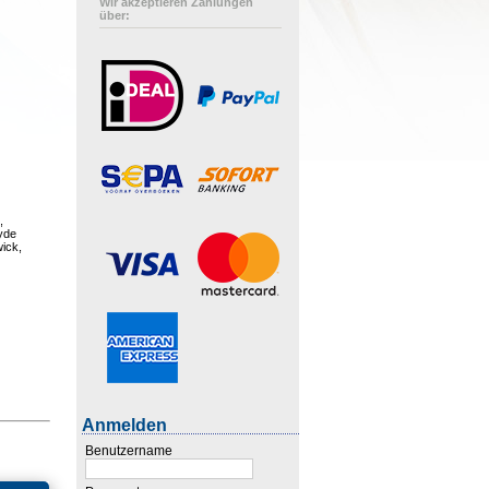
Wir akzeptieren Zahlungen
über:
,
lyde
ick,
Anmelden
Benutzername