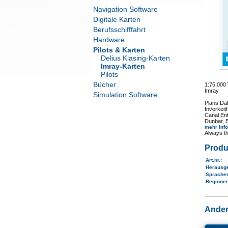
Navigation Software
Digitale Karten
Berufsschifffahrt
Hardware
Pilots & Karten
Delius Klasing-Karten
Imray-Karten
Pilots
Bücher
1:75,00
Imray
Simulation Software
Plans Dal
Inverkeit
Canal En
Dunbar, B
mehr Inf
Always th
Produ
Art.nr.
:
Herausg
Sprache
Regione
Ander