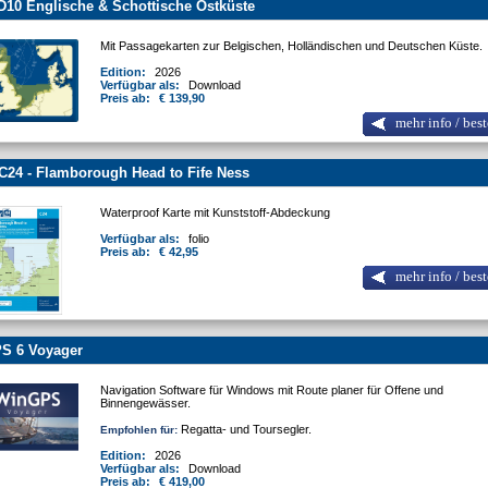
10 Englische & Schottische Ostküste
Mit Passagekarten zur Belgischen, Holländischen und Deutschen Küste.
Edition:
2026
Verfügbar als:
Download
Preis ab:
€ 139,90
mehr info / best
C24 - Flamborough Head to Fife Ness
Waterproof Karte mit Kunststoff-Abdeckung
Verfügbar als:
folio
Preis ab:
€ 42,95
mehr info / best
S 6 Voyager
Navigation Software für Windows mit Route planer für Offene und
Binnengewässer.
Regatta- und Toursegler.
Empfohlen für:
Edition:
2026
Verfügbar als:
Download
Preis ab:
€ 419,00