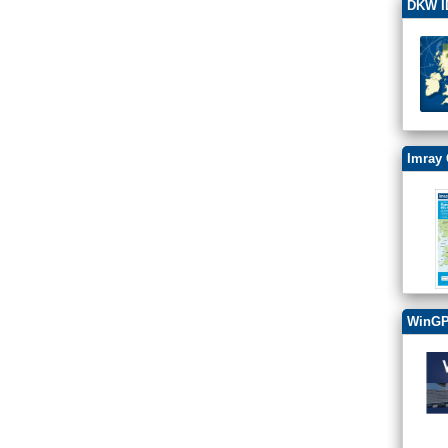
DKW ID
Imray 
WinGP