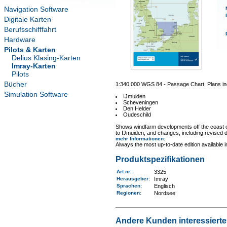
Navigation Software
Digitale Karten
Berufsschifffahrt
Hardware
Pilots & Karten
Delius Klasing-Karten
Imray-Karten
Pilots
Bücher
1:340,000 WGS 84 - Passage Chart, Plans in
Simulation Software
IJmuiden
Scheveningen
Den Helder
Oudeschild
Shows windfarm developments off the coast of
to IJmuiden; and changes, including revised
mehr Informationen
:
Always the most up-to-date edition available 
Produktspezifikationen
Art.nr.
:
3325
Herausgeber:
Imray
Sprachen:
Englisch
Regionen
:
Nordsee
Andere Kunden interessierten