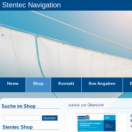
Stentec Navigation
Home
Shop
Kontakt
Ihre Angaben
zurück zur Übersicht
Suche im Shop
Suchen
W
Stentec Shop