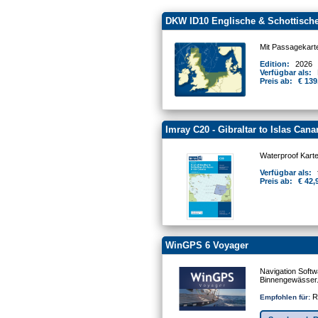
DKW ID10 Englische & Schottische
Mit Passagekart
Edition:
2026
Verfügbar als:
Preis ab:
€ 139
Imray C20 - Gibraltar to Islas Cana
Waterproof Kart
Verfügbar als:
Preis ab:
€ 42,
WinGPS 6 Voyager
Navigation Softw
Binnengewässer
Re
Empfohlen für: