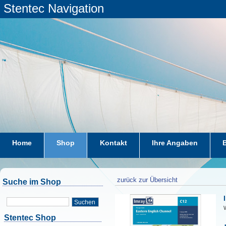
Stentec Navigation
Home
Shop
Kontakt
Ihre Angaben
zurück zur Übersicht
Suche im Shop
Suchen
W
Stentec Shop