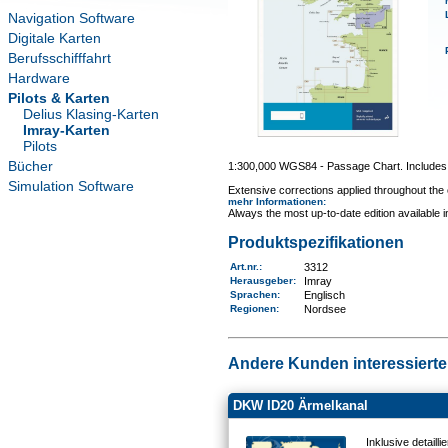
Navigation Software
Digitale Karten
Berufsschifffahrt
Hardware
Pilots & Karten
Delius Klasing-Karten
Imray-Karten
Pilots
Bücher
1:300,000 WGS84 - Passage Chart. Includes i
Simulation Software
Extensive corrections applied throughout the c
mehr Informationen
:
Always the most up-to-date edition available 
Produktspezifikationen
Art.nr.
:
3312
Herausgeber:
Imray
Sprachen:
Englisch
Regionen
:
Nordsee
Andere Kunden interessierten
DKW ID20 Ärmelkanal
Inklusive detail