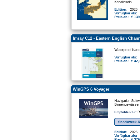
Kanalinseln.
Edition:
2026
Verfügbar als:
Preis ab:
€ 139
Imray C12 - Eastern English Chann
Waterproof Kart
Verfügbar als:
Preis ab:
€ 42,
WinGPS 6 Voyager
Navigation Softw
Binnengewässer
Re
Empfohlen für:
Sneekweek-R
Edition:
2026
Verfügbar als:
Preis ab:
€ 379