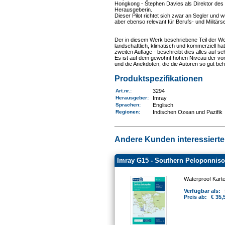
Hongkong - Stephen Davies als Direktor des
Herausgeberin.
Dieser Pilot richtet sich zwar an Segler und
aber ebenso relevant für Berufs- und Militärse
Der in diesem Werk beschriebene Teil der Welt
landschaftlich, klimatisch und kommerziell hat
zweiten Auflage - beschreibt dies alles auf s
Es ist auf dem gewohnt hohen Niveau der vo
und die Anekdoten, die die Autoren so gut be
Produktspezifikationen
Art.nr.
:
3294
Herausgeber:
Imray
Sprachen:
Englisch
Regionen
:
Indischen Ozean und Pazifik
Andere Kunden interessierten
Imray G15 - Southern Peloponnis
Waterproof Kart
Verfügbar als:
Preis ab:
€ 35,