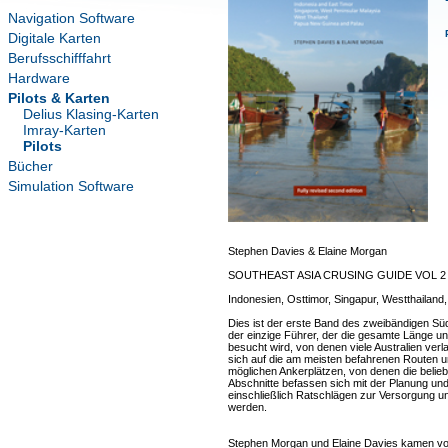
Navigation Software
Digitale Karten
Berufsschifffahrt
Hardware
Pilots & Karten
Delius Klasing-Karten
Imray-Karten
Pilots
Bücher
Simulation Software
Stephen Davies & Elaine Morgan
SOUTHEAST ASIA CRUSING GUIDE VOL 2
Indonesien, Osttimor, Singapur, Westthailan
Dies ist der erste Band des zweibändigen Südo
der einzige Führer, der die gesamte Länge un
besucht wird, von denen viele Australien ve
sich auf die am meisten befahrenen Routen un
möglichen Ankerplätzen, von denen die belieb
Abschnitte befassen sich mit der Planung und
einschließlich Ratschlägen zur Versorgung un
werden.
Stephen Morgan und Elaine Davies kamen vor 