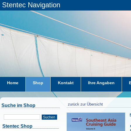
Stentec Navigation
Home
Shop
Kontakt
Ihre Angaben
zurück zur Übersicht
Suche im Shop
Suchen
Stentec Shop