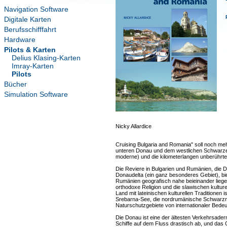
Navigation Software
Digitale Karten
Berufsschifffahrt
Hardware
Pilots & Karten
Delius Klasing-Karten
Imray-Karten
Pilots
Bücher
Simulation Software
Nicky Allardice
Cruising Bulgaria and Romania" soll noch me
unteren Donau und dem westlichen Schwarzen
moderne) und die kilometerlangen unberührte
Die Reviere in Bulgarien und Rumänien, die
Donaudelta (ein ganz besonderes Gebiet), bie
Rumänien geografisch nahe beieinander liegen, 
orthodoxe Religion und die slawischen kultu
Land mit lateinischen kulturellen Traditionen 
Srebarna-See, die nordrumänische Schwarzme
Naturschutzgebiete von internationaler Bedeu
Die Donau ist eine der ältesten Verkehrsader
Schiffe auf dem Fluss drastisch ab, und das G