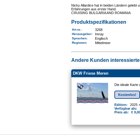
Nicky Allardice hat in beiden Ländern gelebt 
Erfahrungen aus erster Hand.
CRUISING BULGARIA AND ROMANIA
Produktspezifikationen
Art.nr.
:
3268
Herausgeber:
Imray
Sprachen:
Englisch
Regionen
:
Mittelmeer
Andere Kunden interessierten
DKW Friese Meren
Die ideale Karte
Kostenlos!
Edition:
2025 
Verfügbar als:
Preis ab:
€ 0,0