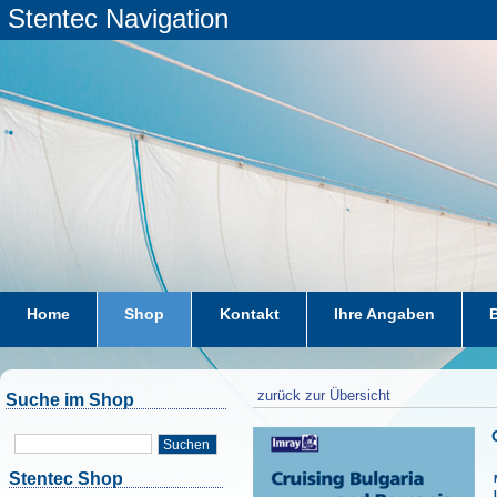
Stentec Navigation
Home
Shop
Kontakt
Ihre Angaben
zurück zur Übersicht
Suche im Shop
Suchen
Stentec Shop