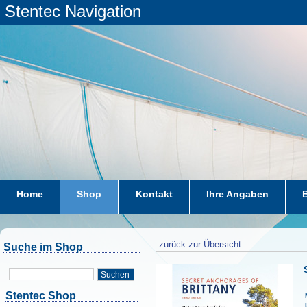
Stentec Navigation
Home
Shop
Kontakt
Ihre Angaben
zurück zur Übersicht
Suche im Shop
Suchen
Stentec Shop