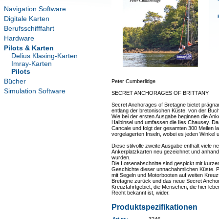
Navigation Software
Digitale Karten
Berufsschifffahrt
Hardware
Pilots & Karten
Delius Klasing-Karten
Imray-Karten
Pilots
Bücher
Peter Cumberlidge
Simulation Software
SECRET ANCHORAGES OF BRITTANY
Secret Anchorages of Bretagne bietet prägnan
entlang der bretonischen Küste, von der Buch
Wie bei der ersten Ausgabe beginnen die Anke
Halbinsel und umfassen die Iles Chausey. Da
Cancale und folgt der gesamten 300 Meilen 
vorgelagerten Inseln, wobei es jeden Winkel 
Diese stilvolle zweite Ausgabe enthält viele ne
Ankerplatzkarten neu gezeichnet und anhand 
wurden.
Die Lotsenabschnitte sind gespickt mit kurze
Geschichte dieser unnachahmlichen Küste. Pet
mit Segeln und Motorbooten auf weiten Kreuzf
Bretagne zurück und das neue Secret Anchora
Kreuzfahrtgebiet, die Menschen, die hier leb
Recht bekannt ist, wider.
Produktspezifikationen
Art.nr.
: