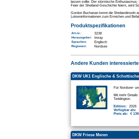
lassen sollte. Der stürmische Enthusiasmus, m
Feier der Shetland-Geschichte feiern, wird
Gordon Buchanan kennt die Shetlandinseln aus
Lotseninformationen zum Erreichen und Befah
Produktspezifikationen
Art.nr.
:
3238
Herausgeber:
Imray
Sprachen:
Englisch
Regionen
:
Nordsee
Andere Kunden interessierten
DKW UK1 Englische & Schottische
Für Nordsee- un
Mit mehr Details
Teddington.
Edition:
2026
Verfügbar als:
Preis ab:
€ 139
DKW Friese Meren