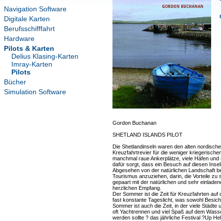
Navigation Software
Digitale Karten
Berufsschifffahrt
Hardware
Pilots & Karten
Delius Klasing-Karten
Imray-Karten
Pilots
Bücher
Simulation Software
Gordon Buchanan
SHETLAND ISLANDS PILOT
Die Shetlandinseln waren den alten nordisch
Kreuzfahrtrevier für die weniger kriegerisch
manchmal raue Ankerplätze, viele Häfen und 
dafür sorgt, dass ein Besuch auf diesen Inseln
Abgesehen von der natürlichen Landschaft b
Tourismus anzuziehen, darin, die Vorteile zu 
gepaart mit der natürlichen und sehr einlade
herzlichen Empfang.
Der Sommer ist die Zeit für Kreuzfahrten auf d
fast konstante Tageslicht, was sowohl Besic
Sommer ist auch die Zeit, in der viele Städte 
oft Yachtrennen und viel Spaß auf dem Wasse
werden sollte ? das jährliche Festival ?Up He