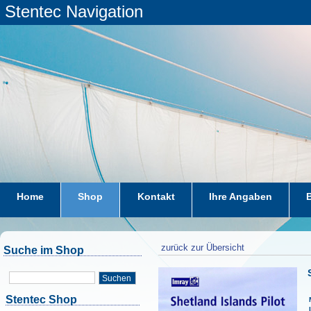
Stentec Navigation
Home
Shop
Kontakt
Ihre Angaben
zurück zur Übersicht
Suche im Shop
Suchen
Stentec Shop