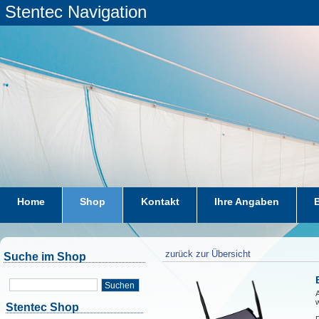
Stentec Navigation
Home
Shop
Kontakt
Ihre Angaben
zurück zur Übersicht
Suche im Shop
Suchen
Stentec Shop