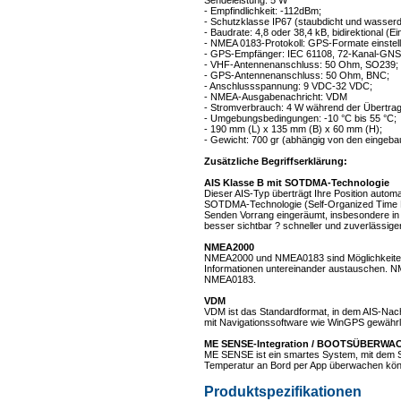
- Empfindlichkeit: -112dBm;
- Schutzklasse IP67 (staubdicht und wasserd
- Baudrate: 4,8 oder 38,4 kB, bidirektional (
- NMEA 0183-Protokoll: GPS-Formate einstell
- GPS-Empfänger: IEC 61108, 72-Kanal-GN
- VHF-Antennenanschluss: 50 Ohm, SO239;
- GPS-Antennenanschluss: 50 Ohm, BNC;
- Anschlussspannung: 9 VDC-32 VDC;
- NMEA-Ausgabenachricht: VDM
- Stromverbrauch: 4 W während der Übertrag
- Umgebungsbedingungen: -10 °C bis 55 °C;
- 190 mm (L) x 135 mm (B) x 60 mm (H);
- Gewicht: 700 gr (abhängig von den eingeba
Zusätzliche Begriffserklärung:
AIS Klasse B mit SOTDMA-Technologie
Dieser AIS-Typ überträgt Ihre Position automa
SOTDMA-Technologie (Self-Organized Time Di
Senden Vorrang eingeräumt, insbesondere in 
besser sichtbar ? schneller und zuverlässige
NMEA2000
NMEA2000 und NMEA0183 sind Möglichkeiten,
Informationen untereinander austauschen. NM
NMEA0183.
VDM
VDM ist das Standardformat, in dem AIS-Nachr
mit Navigationssoftware wie WinGPS gewährle
ME SENSE-Integration / BOOTSÜBERW
ME SENSE ist ein smartes System, mit dem S
Temperatur an Bord per App überwachen kö
Produktspezifikationen