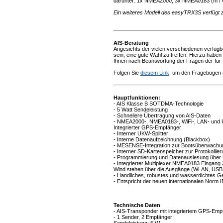
darunter: 1x NMEA2000, 3x NMEA0183 (In /
Ein weiteres Modell des easyTRX3S verfügt 
AIS-Beratung
Angesichts der vielen verschiedenen verfüg
sein, eine gute Wahl zu treffen. Hierzu hab
Ihnen nach Beantwortung der Fragen der für
Folgen Sie
diesem Link
, um den Fragebogen 
Hauptfunktionen:
- AIS Klasse B SOTDMA-Technologie
- 5 Watt Sendeleistung
- Schnellere Übertragung von AIS-Daten
- NMEA2000-, NMEA0183-, WiFi-, LAN- und 
Integrierter GPS-Empfänger
- Interner UKW-Splitter
- Interne Datenaufzeichnung (Blackbox)
- MESENSE-Integration zur Bootsüberwachung
- Interner SD-Kartenspeicher zur Protokollie
- Programmierung und Datenauslesung über
- Integrierter Multiplexer NMEA0183 Eingang 
Wind stehen über die Ausgänge (WLAN, USB,
- Handliches, robustes und wasserdichtes 
- Entspricht der neuen internationalen Norm
Technische Daten
- AIS-Transponder mit integriertem GPS-Emp
- 1 Sender, 2 Empfänger;
Sendeleistung: 5 W