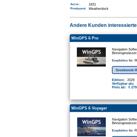
Art.nr.
:
1831
Produzent:
Weatherdock
Andere Kunden interessierten
WinGPS 6 Pro
Navigation Softw
Binnengewässer
Mo
Empfohlen für:
Sneekweek-R
Edition:
2026
Verfügbar als:
Preis ab:
€ 279
WinGPS 6 Voyager
Navigation Softw
Binnengewässer
Re
Empfohlen für: