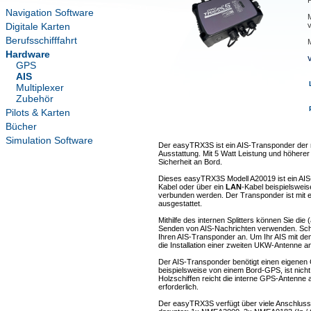
Navigation Software
M
Digitale Karten
Berufsschifffahrt
Hardware
GPS
AIS
Multiplexer
Zubehör
Pilots & Karten
Bücher
Simulation Software
Der easyTRX3S ist ein AIS-Transponder der 
Ausstattung. Mit 5 Watt Leistung und höher
Sicherheit an Bord.
Dieses easyTRX3S Modell A20019 ist ein AI
Kabel oder über ein
LAN
-Kabel beispielsweis
verbunden werden. Der Transponder ist mit 
ausgestattet.
Mithilfe des internen Splitters können Sie 
Senden von AIS-Nachrichten verwenden. Sch
Ihren AIS-Transponder an. Um Ihr AIS mit de
die Installation einer zweiten UKW-Antenne a
Der AIS-Transponder benötigt einen eigenen
beispielsweise von einem Bord-GPS, ist nich
Holzschiffen reicht die interne GPS-Antenne a
erforderlich.
Der easyTRX3S verfügt über viele Anschluss