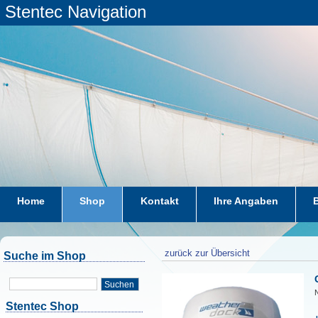
Stentec Navigation
Home
Shop
Kontakt
Ihre Angaben
zurück zur Übersicht
Suche im Shop
Suchen
Stentec Shop