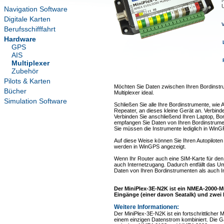
N
U
Navigation Software
Digitale Karten
V
Berufsschifffahrt
Hardware
GPS
AIS
Multiplexer
Zubehör
Pilots & Karten
Möchten Sie Daten zwischen Ihren Bordinstr
Bücher
Multiplexer ideal.
Simulation Software
Schließen Sie alle Ihre Bordinstrumente, wie
Repeater, an dieses kleine Gerät an. Verbind
Verbinden Sie anschließend Ihren Laptop, Bo
empfangen Sie Daten von Ihren Bordinstrumen
Sie müssen die Instrumente lediglich in Win
Auf diese Weise können Sie Ihren Autopiloten
werden in WinGPS angezeigt.
Wenn Ihr Router auch eine SIM-Karte für den
auch Internetzugang. Dadurch entfällt das 
Daten von Ihren Bordinstrumenten als auch I
Der MiniPlex-3E-N2K ist ein NMEA-2000-Mu
Eingänge (einer davon Seatalk) und zwe
Weitere Informationen:
Der MiniPlex-3E-N2K ist ein fortschrittliche
einem einzigen Datenstrom kombiniert. Die Ga