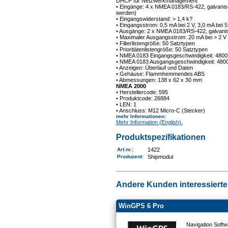
DHCP für Netzwerkmanagement
• Eingänge: 4 x NMEA 0183/RS-422, galvanisc
werden)
• Eingangswiderstand: > 1,4 k?
• Eingangsstrom: 0,5 mA bei 2 V, 3,0 mA bei 5
• Ausgänge: 2 x NMEA 0183/RS-422, galvani
• Maximaler Ausgangsstrom: 20 mA bei > 2 V
• Filterlistengröße: 50 Satztypen
• Prioritätenlistengröße: 50 Satztypen
• NMEA 0183 Eingangsgeschwindigkeit: 480
• NMEA 0183 Ausgangsgeschwindigkeit: 480
• Anzeigen: Überlauf und Daten
• Gehäuse: Flammhemmendes ABS
• Abmessungen: 138 x 62 x 30 mm
NMEA 2000
• Herstellercode: 595
• Produktcode: 26884
• LEN: 1
• Anschluss: M12 Micro-C (Stecker)
mehr Informationen
:
Mehr Information (English).
Produktspezifikationen
Art.nr.
:
1422
Produzent:
Shipmodul
Andere Kunden interessierten
WinGPS 6 Pro
Navigation Softw