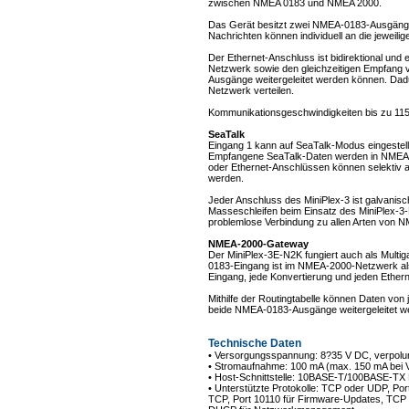
zwischen NMEA 0183 und NMEA 2000.
Das Gerät besitzt zwei NMEA-0183-Ausgäng
Nachrichten können individuell an die jeweili
Der Ethernet-Anschluss ist bidirektional un
Netzwerk sowie den gleichzeitigen Empfang
Ausgänge weitergeleitet werden können. Da
Netzwerk verteilen.
Kommunikationsgeschwindigkeiten bis zu 115
SeaTalk
Eingang 1 kann auf SeaTalk-Modus eingestel
Empfangene SeaTalk-Daten werden in NMEA 0
oder Ethernet-Anschlüssen können selektiv an
werden.
Jeder Anschluss des MiniPlex-3 ist galvanisc
Masseschleifen beim Einsatz des MiniPlex-3-
problemlose Verbindung zu allen Arten von
NMEA-2000-Gateway
Der MiniPlex-3E-N2K fungiert auch als Mul
0183-Eingang ist im NMEA-2000-Netzwerk als 
Eingang, jede Konvertierung und jeden Ether
Mithilfe der Routingtabelle können Daten vo
beide NMEA-0183-Ausgänge weitergeleitet w
Technische Daten
• Versorgungsspannung: 8?35 V DC, verpolu
• Stromaufnahme: 100 mA (max. 150 mA bei V
• Host-Schnittstelle: 10BASE-T/100BASE-TX 
• Unterstützte Protokolle: TCP oder UDP, P
TCP, Port 10110 für Firmware-Updates, TCP 