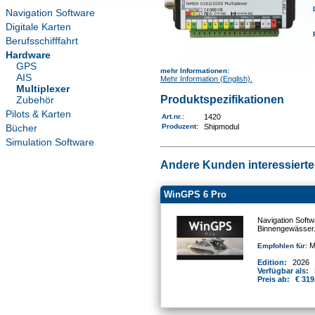
Navigation Software
Digitale Karten
Berufsschifffahrt
Hardware
GPS
mehr Informationen
:
AIS
Mehr Information (English).
Multiplexer
Produktspezifikationen
Zubehör
Pilots & Karten
Art.nr.
:
1420
Bücher
Produzent:
Shipmodul
Simulation Software
Andere Kunden interessierten
WinGPS 6 Pro
Navigation Softw
Binnengewässer
Mo
Empfohlen für:
Edition:
2026
Verfügbar als:
Preis ab:
€ 319