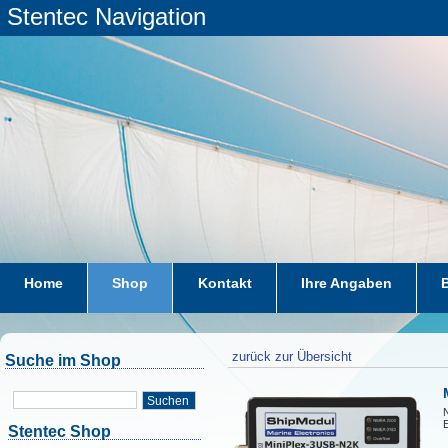
Stentec Navigation
Home
Shop
Kontakt
Ihre Angaben
zurück zur Übersicht
Suche im Shop
Suchen
N
E
Stentec Shop