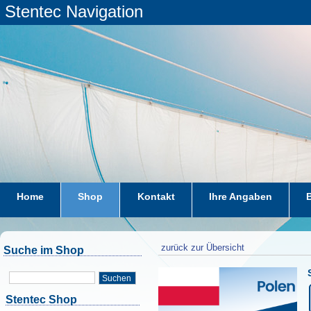
Stentec Navigation
Home
Shop
Kontakt
Ihre Angaben
zurück zur Übersicht
Suche im Shop
Suchen
Stentec Shop