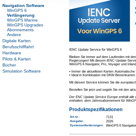
Navigation Software
WinGPS 6
Verlängerung
WinGPS Marine
WinGPS Upgrades
Abonnements
Andere
Digitale Karten
Berufsschifffahrt
IENC Update Service für WinGPS 6
Hardware
Bleiben Sie immer auf dem Laufenden mit den
Pilots & Karten
Regierungen! Mit diesem IENC-Update-Service 
WinGPS 6 Navigator, Pro, Voyager und Inland
Bücher
Simulation Software
• Immer die aktuellsten Karten: Automatisch
• Ideal in Kombination mit DKW-Binnenkarten
Mit diesem Service können Sie die europäisc
Bestellen Sie jetzt und segeln Sie mit den akt
Der ENC Update Service Europe enthält alle 
enthalten: dem Jahresabonnement für WinGP
Produktspezifikationen
Art.nr.
:
7131
Ausgabe:
2026
Systemanforderungen
:
WinGPS 6 Navigator,