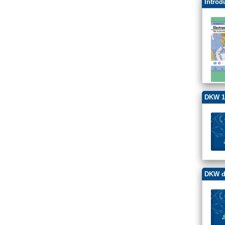
Introd
DKW 1
DKW d