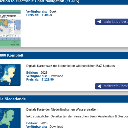
uction to Electronic Chart Navigation (ECDIS)
Verfügbar als:
Boek
Preis ab:
€ 49,00
mehr info / best
800 Komplett
Digitale Kartensatz mit kostenlosen wöchentlichen BaZ-Updates
Edition:
2026
Verfügbar als:
Download
Preis ab:
€ 129,90
mehr info / best
ie Niederlande
Digitale Karte der Niederländischen Wasserstraßen.
Inkl. zusätzlicher Detailkarten der friesischen Seen, Amsterdam & Biesb
Edition:
2026
Verfügbar als:
Download