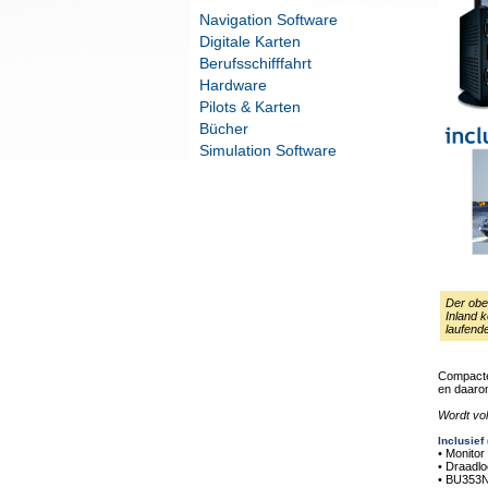
Navigation Software
Digitale Karten
Berufsschifffahrt
Hardware
Pilots & Karten
Bücher
Simulation Software
Der obe
Inland 
laufend
Compacte
en daaro
Wordt vol
Inclusief
• Monitor
• Draadl
• BU353