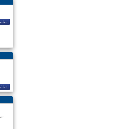
ellen
ellen
osch.