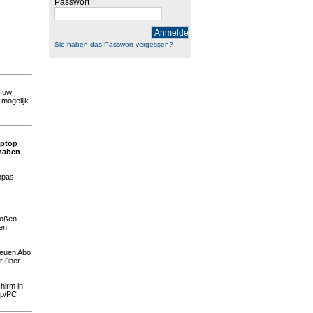
Passwort
Anmelden
Sie haben das Passwort vergessen?
n uw
 mogelijk
aptop
 haben
opas
,
.
roßen
gen
neuen Abo
r über
hirm in
op/PC