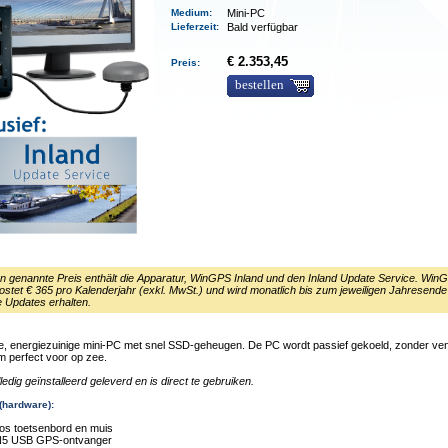
Medium
:
Mini-PC
Lieferzeit
:
Bald verfügbar
€ 2.353,45
Preis:
bestellen
n genannte Preis enthält die Apparatur, WinGPS Inland und den Inland Update Service. Win
kostet € 365 pro Kalenderjahr (exkl. MwSt.) und wird monatlich bis zum jeweiligen Jahresende
e Updates erhalten.
, energiezuinige mini-PC met snel SSD-geheugen. De PC wordt passief gekoeld, zonder vent
m perfect voor op zee.
ledig geïnstalleerd geleverd en is direct te gebruiken.
 (hardware):
oos toetsenbord en muis
N5 USB GPS-ontvanger