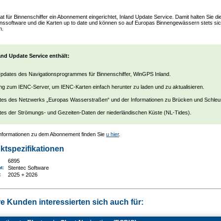
at für Binnenschiffer ein Abonnement eingerichtet, Inland Update Service. Damit halten Sie di
onssoftware und die Karten up to date und können so auf Europas Binnengewässern stets si
n.
and Update Service enthält:
Updates des Navigationsprogrammes für Binnenschiffer, WinGPS Inland.
g zum IENC-Server, um IENC-Karten einfach herunter zu laden und zu aktualisieren.
es des Netzwerks „Europas Wasserstraßen“ und der Informationen zu Brücken und Schleu
es der Strömungs- und Gezeiten-Daten der niederländischen Küste (NL-Tides).
Informationen zu dem Abonnement finden Sie
u hier
.
ktspezifikationen
6895
nt:
Stentec Software
e:
2025 + 2026
e Kunden interessierten sich auch für: