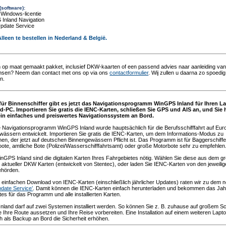
 (software):
 Windows-licentie
 Inland Navigation
Update Service
Alleen te bestellen in Nederland & België.
n op maat gemaakt pakket, inclusief DKW-kaarten of een passend advies naar aanleiding va
nsen? Neem dan contact met ons op via ons
contactformulier
. Wij zullen u daarna zo spoedig
n.
 für Binnenschiffer gibt es jetzt das Navigationsprogramm WinGPS Inland für Ihren L
d-PC. Importieren Sie gratis die IENC-Karten, schließen Sie GPS und AIS an, und Sie
ein einfaches und preiswertes Navigationssystem an Bord.
 Navigationsprogramm WinGPS Inland wurde hauptsächlich für die Berufsschifffahrt auf Eur
wässern entwickelt. Importieren Sie gratis die IENC-Karten, um dem Informations-Modus zu
en, der jetzt auf deutschen Binnengewässern Pflicht ist. Das Programm ist für Baggerschiffe
ote, amtliche Bote (Polizei/Wasserschifffahrtsamt) oder große Motorbote sehr zu empfehlen
GPS Inland sind die digitalen Karten Ihres Fahrgebietes nötig. Wählen Sie diese aus dem g
 aktueller DKW Karten (entwickelt von Stentec), oder laden Sie IENC-Karten von den jeweili
hörden.
 einfachen Download von IENC-Karten (einschließlich jährlicher Updates) raten wir zu dem 
pdate Service’
. Damit können die IENC-Karten einfach herunterladen und bekommen das Jah
tes für das Programm und alle installierten Karten.
land darf auf zwei Systemen installiert werden. So können Sie z. B. zuhause auf großem Sc
e Ihre Route aussetzen und Ihre Reise vorbereiten. Eine Installation auf einem weiteren Lapt
 als Backup an Bord die Sicherheit erhöhen.