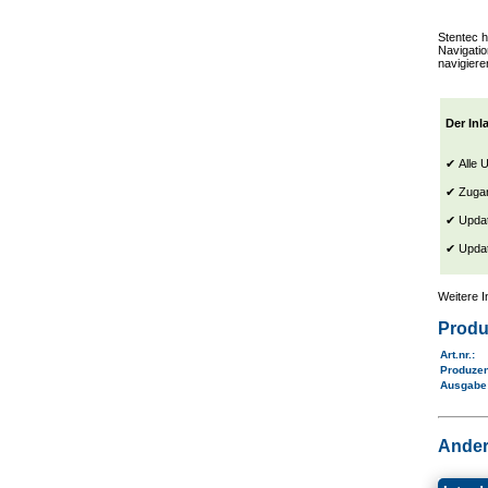
Stentec h
Navigati
navigiere
Der Inl
✔ Alle 
✔ Zugan
✔ Updat
✔ Updat
Weitere 
Produ
Art.nr.
:
Produze
Ausgab
Ander