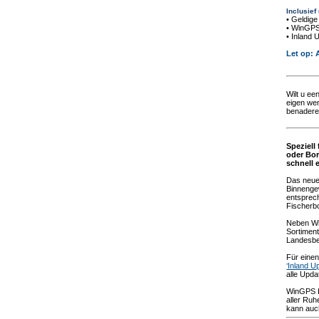
Inclusief
• Geldige
• WinGPS
• Inland 
Let op: 
Wilt u ee
eigen we
benadere
Speziell
oder Bor
schnell 
Das neue
Binnenge
entsprech
Fischerbo
Neben Win
Sortiment
Landesbe
Für einen
‘Inland U
alle Upda
WinGPS In
aller Ruh
kann auch