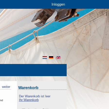
Inloggen
nl
de
en
k
weiter
Warenkorb
Der Warenkorb ist leer
Ihr Warenkorb
and