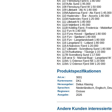
Krt. 107 Flensburg Fjord E 1:80 000
Krt. 107A Als Sund 1:45.000
Krt. 108 Flensburg Fjord W 1:50 000
Krt. 109 Lillebælt - Als N 1:80 000
Krt. 109A Aabenraa Fjord - Als Fjord 1:45.000
Krt. 110 Haderslev - Årø - Assens 1:80 000
Krt. 110A Haderslev Fjord 1:25 000
Krt. 111 Lillebælt N 1:80 000
Krt. 111A Vejlefjord 1:45.000
Krt. 111B Kolding Fjord, Fredericia - Middelfar
Krt. 112 Fyn N 1:80 000
Krt. 113 Fyns Hoved - Sjælland 1:80 000
Krt. 114 Fyn - Sjælland 1:80 000
Krt. 115 Fyn - Langelandsbælt 1:80 000
Krt. 116 Langeland S - Lolland 1:80 000
Krt. 116 A Nakskov Fjord 1:20.000
Krt. 117 Lillebælt - Svendborg Sund 1:80 000
Krt. 117A Rudkøbing - Tåsinge 1:15 000
Krt. 117B Svendborg Sund 1:17.500
Krt. 118 ærø S - Marstal Bugt - Langeland W 
Krt. 119A / 1 Odense Fjord NE 1:20 000
Krt. 119A / 2 Odense Fjord SW 1:20 000
Produktspezifikationen
Art.nr.
:
3001
Kartenname
:
DK1
Herausgeber:
Delius Klasing
Sprachen:
Niederländisch, Englisch, De
Regionen
:
Ostsee
Ausgabe:
2026
Andere Kunden interessierten