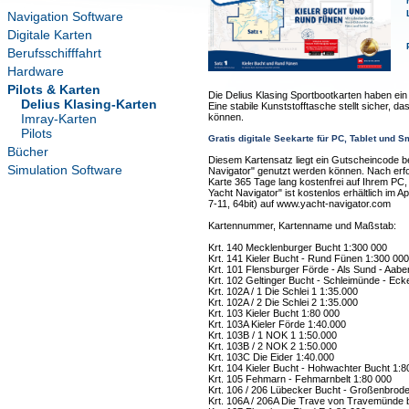
Navigation Software
Digitale Karten
Berufsschifffahrt
Hardware
Pilots & Karten
Die Delius Klasing Sportbootkarten haben ei
Delius Klasing-Karten
Eine stabile Kunststofftasche stellt sicher, d
Imray-Karten
können.
Pilots
Gratis digitale Seekarte für PC, Tablet und 
Bücher
Diesem Kartensatz liegt ein Gutscheincode be
Simulation Software
Navigator" genutzt werden können. Nach erfolg
Karte 365 Tage lang kostenfrei auf Ihrem PC
Yacht Navigator" ist kostenlos erhältlich im 
7-11, 64bit) auf www.yacht-navigator.com
Kartennummer, Kartenname und Maßstab:
Krt. 140 Mecklenburger Bucht 1:300 000
Krt. 141 Kieler Bucht - Rund Fünen 1:300 000
Krt. 101 Flensburger Förde - Als Sund - Aabe
Krt. 102 Geltinger Bucht - Schleimünde - Eck
Krt. 102A / 1 Die Schlei 1 1:35.000
Krt. 102A / 2 Die Schlei 2 1:35.000
Krt. 103 Kieler Bucht 1:80 000
Krt. 103A Kieler Förde 1:40.000
Krt. 103B / 1 NOK 1 1:50.000
Krt. 103B / 2 NOK 2 1:50.000
Krt. 103C Die Eider 1:40.000
Krt. 104 Kieler Bucht - Hohwachter Bucht 1:8
Krt. 105 Fehmarn - Fehmarnbelt 1:80 000
Krt. 106 / 206 Lübecker Bucht - Großenbrode
Krt. 106A / 206A Die Trave von Travemünde 