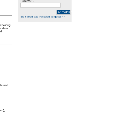
Passwort
Anmelden
Sie haben das Passwort vergessen?
chwierig
aus dem
rd.
efe und
en);