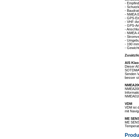
- Empfind
- Schutzk
- Baudrat
- NMEA 0
- GPS-Em
- VHF-An
- GPS-An
- Anschl
- NMEA-
- Stromv
- Umgebu
- 190 mm
- Gewicht
Zusätzli
AIS Kla
Dieser AI
SOTDMA-T
Senden Vo
besser si
NMEA20
NMEA2000
Informati
NMEA018
VDM
VDM ist d
mit Navi
ME SEN
ME SENSE
Temperat
Produ