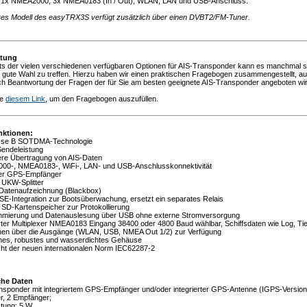
: 1x NMEA2000, 3x NMEA0183 (In / Out), WLAN, LAN und USB-Anschluss.
eres Modell des easyTRX3S verfügt zusätzlich über einen DVBT2/FM-Tuner.
atung
ts der vielen verschiedenen verfügbaren Optionen für AIS-Transponder kann es manchmal s
e gute Wahl zu treffen. Hierzu haben wir einen praktischen Fragebogen zusammengestellt, 
ch Beantwortung der Fragen der für Sie am besten geeignete AIS-Transponder angeboten wi
ie
diesem Link
, um den Fragebogen auszufüllen.
nktionen:
asse B SOTDMA-Technologie
Sendeleistung
lere Übertragung von AIS-Daten
00-, NMEA0183-, WiFi-, LAN- und USB-Anschlusskonnektivität
rter GPS-Empfänger
r UKW-Splitter
e Datenaufzeichnung (Blackbox)
E-Integration zur Bootsüberwachung, ersetzt ein separates Relais
r SD-Kartenspeicher zur Protokollierung
mmierung und Datenauslesung über USB ohne externe Stromversorgung
erter Multiplexer NMEA0183 Eingang 38400 oder 4800 Baud wählbar, Schiffsdaten wie Log, Ti
hen über die Ausgänge (WLAN, USB, NMEA Out 1/2) zur Verfügung
ches, robustes und wasserdichtes Gehäuse
cht der neuen internationalen Norm IEC62287-2
che Daten
ansponder mit integriertem GPS-Empfänger und/oder integrierter GPS-Antenne (IGPS-Version
r, 2 Empfänger;
stung: 5 W