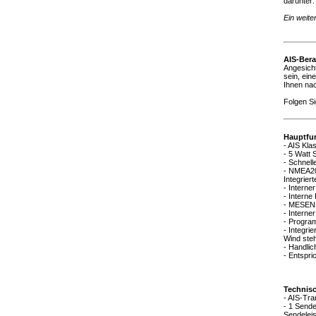
darunter
Ein weit
AIS-Ber
Angesich
sein, ein
Ihnen na
Folgen S
Hauptfu
- AIS Kl
- 5 Watt 
- Schnel
- NMEA20
Integrie
- Interne
- Intern
- MESENS
- Interne
- Progra
- Integri
Wind ste
- Handli
- Entspri
Technis
- AIS-Tr
- 1 Sende
Sendelei