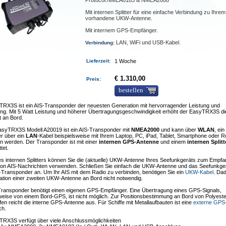
Protocol:NMEA0183 & NMEA2000
Mit internen Splitter für eine einfache Verbindung zu Ihrem
vorhandene UKW-Antenne.
Mit internem GPS-Empfänger.
LAN, WiFi und USB-Kabel.
Verbindung:
Lieferzeit
:
1 Woche
€ 1.310,00
Preis:
bestellen
TRX3S ist ein AIS-Transponder der neuesten Generation mit hervorragender Leistung und
ung. Mit 5 Watt Leistung und höherer Übertragungsgeschwindigkeit erhöht der EasyTRX3S di
t an Bord.
asyTRX3S Modell A20019 ist ein AIS-Transponder mit
NMEA2000
und kann über
WLAN
, ei
er über ein
LAN
-Kabel beispielsweise mit Ihrem Laptop, PC, iPad, Tablet, Smartphone oder R
n werden. Der Transponder ist mit einer
internen GPS-Antenne
und einem
internen Splitt
tet.
des internen Splitters können Sie die (aktuelle) UKW-Antenne Ihres Seefunkgeräts zum Empf
on AIS-Nachrichten verwenden. Schließen Sie einfach die UKW-Antenne und das Seefunkge
-Transponder an. Um Ihr AIS mit dem Radio zu verbinden, benötigen Sie ein
UKW-Kabel
. Dad
llation einer zweiten UKW-Antenne an Bord nicht notwendig.
Transponder benötigt einen eigenen GPS-Empfänger. Eine Übertragung eines GPS-Signals,
weise von einem Bord-GPS, ist nicht möglich. Zur Positionsbestimmung an Bord von Polyeste
fen reicht die interne GPS-Antenne aus. Für Schiffe mit Metallaufbauten ist eine
externe GPS
ch.
TRX3S verfügt über viele Anschlussmöglichkeiten