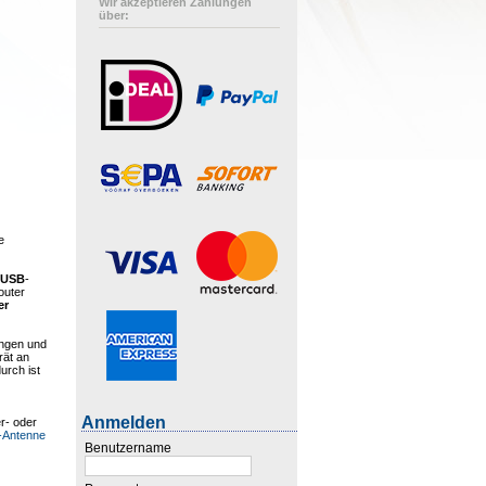
Wir akzeptieren Zahlungen
über:
e
n
USB
-
outer
er
angen und
rät an
urch ist
Anmelden
r- oder
-Antenne
Benutzername