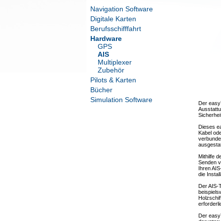
Navigation Software
Digitale Karten
Berufsschifffahrt
Hardware
GPS
AIS
Multiplexer
Zubehör
Pilots & Karten
Bücher
Simulation Software
Der easy
Ausstatt
Sicherhei
Dieses e
Kabel od
verbunde
ausgestat
Mithilfe 
Senden v
Ihren AIS
die Insta
Der AIS-
beispiels
Holzschif
erforderli
Der easy