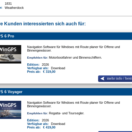
1831
nt:
Weatherdock
e Kunden interessierten sich auch für:
S 6 Pro
Navigation Software für Windows mit Route planer für Offene und
Binnengewässer.
Motorbootfahrer und Binnenschiffern.
Empfohlen für:
Edition:
2026
Verfügbar als:
Download
Preis ab:
€ 319,00
mehr info / best
S 6 Voyager
Navigation Software für Windows mit Route planer für Offene und
Binnengewässer.
Regatta- und Toursegler.
Empfohlen für:
Edition:
2026
Verfügbar als:
Download
Preis ab:
€ 419,00