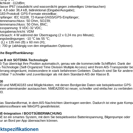
lichkeit: -112dBm;
lasse IP67 (staubdicht und wasserdicht gegen zeitweiliges Untertauchen)
e: 4,8 oder 38,4 kB, bidirektional (Eingabe/Ausgabe);
183-Protokoll: GPS-Formate einstellbar;
pfänger: IEC 61108, 72-Kanal-GNSS/GPS-Empfänger;
tennenanschluss: 50 Ohm, SO239;
tennenanschluss: 50 Ohm, BNC;
ussspannung: 9 VDC-32 VDC;
Ausgabenachricht: VDM
erbrauch: 4 W während der Übertragung (2 x 0,24 ms pro Minute);
ngsbedingungen: -10 °C bis 55 °C;
 (L) x 135 mm (B) x 60 mm (H);
: 700 gr (abhängig von den eingebauten Optionen).
che Begriffserklärung:
sse B mit SOTDMA-Technologie
S-Typ überträgt Ihre Position automatisch, genau wie die kommerzielle Schifffahrt. Dank der
echnologie (Self-Organized Time Division Multiple Access) wird Ihrem AIS-Transponder b
rrang eingeräumt, insbesondere in stark befahrenen Gebieten. Dadurch sind Sie für andere
chtbar ? schneller und zuverlässiger als mit dem Standard-AIS der Klasse B.
00
 und NMEA0183 sind Möglichkeiten, mit denen Bordgeräte Daten wie beispielsweise GPS-
onen untereinander austauschen. NMEA2000 ist neuer, schneller und einfacher zu verbinden
3.
as Standardformat, in dem AIS-Nachrichten übertragen werden. Dadurch ist eine gute Kompati
gationssoftware wie WinGPS gewährleistet.
SE-Integration / BOOTSÜBERWACHUNG
 ist ein smartes System, mit dem Sie beispielsweise Batteriespannung, Bilgenpumpe oder
ur an Bord per App überwachen können.
ktspezifikationen