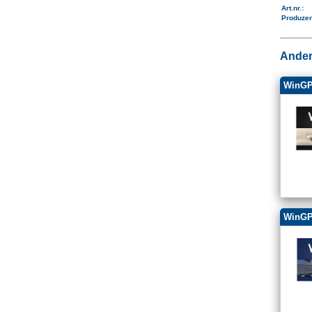
Art.nr.
:
Produze
Ander
WinGP
WinGP