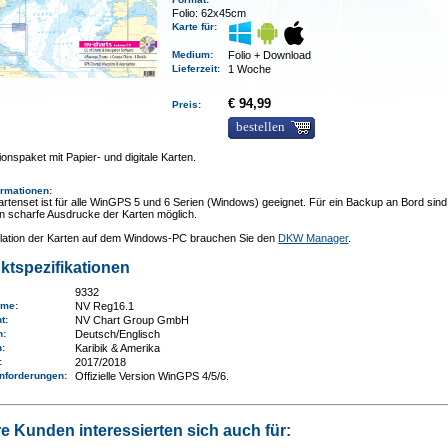
Folio: 62x45cm
Karte für:
Medium
:
Folio + Download
Lieferzeit
:
1 Woche
€ 94,99
Preis:
bestellen
onspaket mit Papier- und digitale Karten.
ormationen
:
rtenset ist für alle WinGPS 5 und 6 Serien (Windows) geeignet. Für ein Backup an Bord sind
n scharfe Ausdrucke der Karten möglich.
allation der Karten auf dem Windows-PC brauchen Sie den
DKW Manager
.
ktspezifikationen
9332
ame
:
NV Reg16.1
nt:
NV Chart Group GmbH
n:
Deutsch/Englisch
n
:
Karibik & Amerika
e:
2017/2018
nforderungen
:
Offizielle Version WinGPS 4/5/6.
e Kunden interessierten sich auch für: