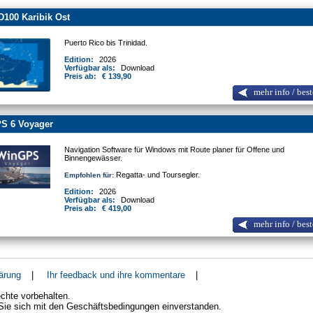
100 Karibik Ost
Puerto Rico bis Trinidad.
Edition:
2026
Verfügbar als:
Download
Preis ab:
€ 139,90
mehr info / best
S 6 Voyager
Navigation Software für Windows mit Route planer für Offene und
Binnengewässer.
Regatta- und Toursegler.
Empfohlen für:
Edition:
2026
Verfügbar als:
Download
Preis ab:
€ 419,00
mehr info / best
ärung
|
Ihr feedback und ihre kommentare
|
chte vorbehalten.
 Sie sich mit den Geschäftsbedingungen einverstanden.