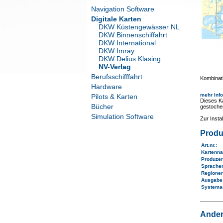
Navigation Software
Digitale Karten
DKW Küstengewässer NL
DKW Binnenschiffahrt
DKW International
DKW Imray
DKW Delius Klasing
NV-Verlag
Berufsschifffahrt
Kombinati
Hardware
mehr Inf
Pilots & Karten
Dieses Ka
Bücher
gestoche
Simulation Software
Zur Inst
Produ
Art.nr.
:
Kartenn
Produze
Sprache
Regione
Ausgab
Systema
Ander