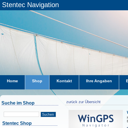
Stentec Navigation
Home
Shop
Kontakt
Ihre Angaben
zurück zur Übersicht
Suche im Shop
Suchen
Stentec Shop