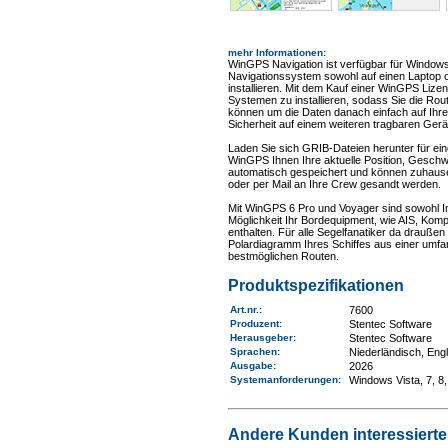
mehr Informationen
:
WinGPS Navigation ist verfügbar für Windows
Navigationssystem sowohl auf einen Laptop 
installieren. Mit dem Kauf einer WinGPS Lizen
Systemen zu installieren, sodass Sie die Ro
können um die Daten danach einfach auf Ihren
Sicherheit auf einem weiteren tragbaren Ger
Laden Sie sich GRIB-Dateien herunter für ei
WinGPS Ihnen Ihre aktuelle Position, Gesch
automatisch gespeichert und können zuhause
oder per Mail an Ihre Crew gesandt werden.
Mit WinGPS 6 Pro und Voyager sind sowohl I
Möglichkeit Ihr Bordequipment, wie AIS, Komp
enthalten. Für alle Segelfanatiker da drauße
Polardiagramm Ihres Schiffes aus einer umfan
bestmöglichen Routen.
Produktspezifikationen
Art.nr.
:
7600
Produzent:
Stentec Software
Herausgeber:
Stentec Software
Sprachen:
Niederländisch, Eng
Ausgabe:
2026
Systemanforderungen
:
Windows Vista, 7, 8,
Andere Kunden interessierten