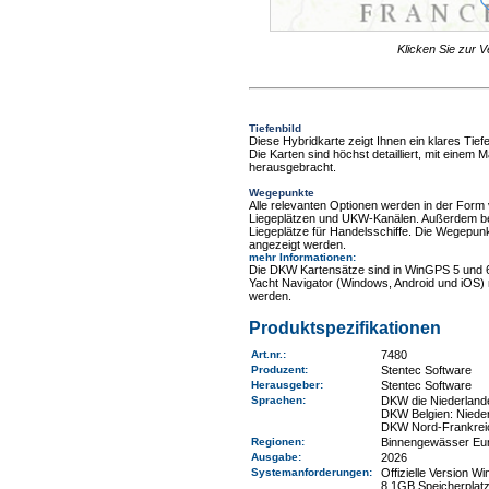
Klicken Sie zur V
Tiefenbild
Diese Hybridkarte zeigt Ihnen ein klares Tie
Die Karten sind höchst detailliert, mit einem
herausgebracht.
Wegepunkte
Alle relevanten Optionen werden in der Form
Liegeplätzen und UKW-Kanälen. Außerdem be
Liegeplätze für Handelsschiffe. Die Wegepun
angezeigt werden.
mehr Informationen
:
Die DKW Kartensätze sind in WinGPS 5 und 
Yacht Navigator (Windows, Android und iOS) 
werden.
Produktspezifikationen
Art.nr.
:
7480
Produzent:
Stentec Software
Herausgeber:
Stentec Software
Sprachen:
DKW die Niederlande
DKW Belgien: Nieder
DKW Nord-Frankreic
Regionen
:
Binnengewässer Eu
Ausgabe:
2026
Systemanforderungen
:
Offizielle Version 
8,1GB Speicherplatz