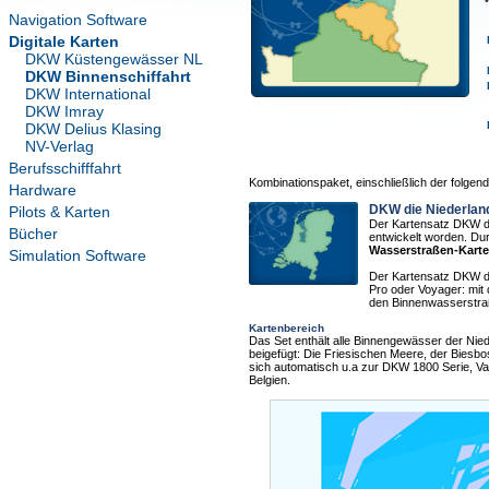
Navigation Software
Digitale Karten
DKW Küstengewässer NL
DKW Binnenschiffahrt
DKW International
DKW Imray
DKW Delius Klasing
NV-Verlag
Berufsschifffahrt
Kombinationspaket, einschließlich der folge
Hardware
DKW die Niederlan
Pilots & Karten
Der Kartensatz DKW die
Bücher
entwickelt worden. Du
Wasserstraßen-Karte
Simulation Software
Der Kartensatz DKW die
Pro oder Voyager: mit
den Binnenwasserstra
Kartenbereich
Das Set enthält alle Binnengewässer der Niede
beigefügt: Die Friesischen Meere, der Bies
sich automatisch u.a zur DKW 1800 Serie, V
Belgien.