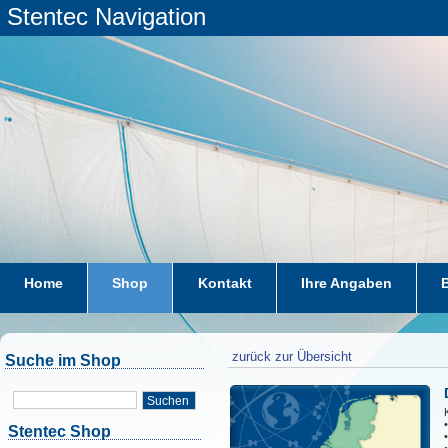
Stentec Navigation
Home
Shop
Kontakt
Ihre Angaben
zurück zur Übersicht
Suche im Shop
Suchen
Stentec Shop