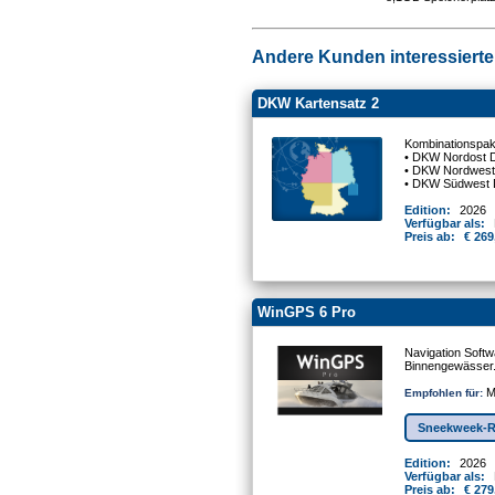
Andere Kunden interessierten
DKW Kartensatz 2
Kombinationspake
• DKW Nordost 
• DKW Nordwest
• DKW Südwest 
Edition:
2026
Verfügbar als:
Preis ab:
€ 269
WinGPS 6 Pro
Navigation Softw
Binnengewässer
Mo
Empfohlen für:
Sneekweek-R
Edition:
2026
Verfügbar als:
Preis ab:
€ 279