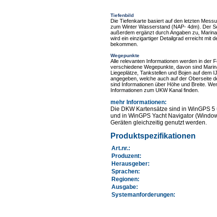
Tiefenbild
Die Tiefenkarte basiert auf den letzten Mes
zum Winter Wasserstand (NAP- 4dm). Der Som
außerdem ergänzt durch Angaben zu, Marinas
wird ein einzigartiger Detailgrad erreicht mi
bekommen.
Wegepunkte
Alle relevanten Informationen werden in der
verschiedene Wegepunkte, davon sind Marin
Liegeplätze, Tankstellen und Bojen auf dem 
angegeben, welche auch auf der Oberseite d
sind Informationen über Höhe und Breite. Wen
Informationen zum UKW Kanal finden.
mehr Informationen
:
Die DKW Kartensätze sind in WinGPS 5 
und in WinGPS Yacht Navigator (Windows
Geräten gleichzeitig genutzt werden.
Produktspezifikationen
Art.nr.
:
Produzent:
Herausgeber:
Sprachen:
Regionen
:
Ausgabe:
Systemanforderungen
: