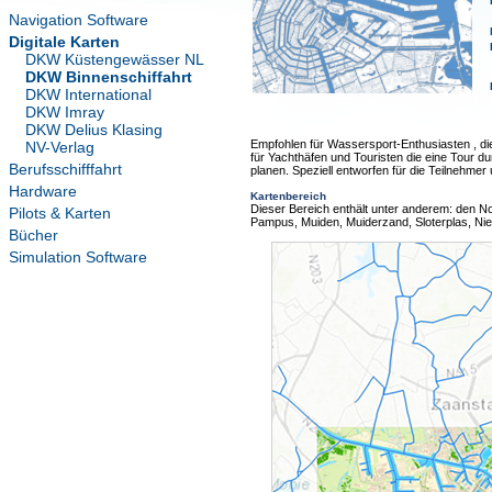
Navigation Software
Digitale Karten
DKW Küstengewässer NL
DKW Binnenschiffahrt
DKW International
DKW Imray
DKW Delius Klasing
Empfohlen für Wassersport-Enthusiasten , di
NV-Verlag
für Yachthäfen und Touristen die eine Tour
Berufsschifffahrt
planen. Speziell entworfen für die Teilnehme
Hardware
Kartenbereich
Dieser Bereich enthält unter anderem: den N
Pilots & Karten
Pampus, Muiden, Muiderzand, Sloterplas, Ni
Bücher
Simulation Software