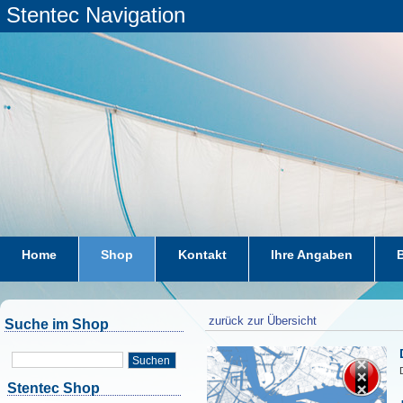
Stentec Navigation
Home
Shop
Kontakt
Ihre Angaben
zurück zur Übersicht
Suche im Shop
Suchen
Stentec Shop