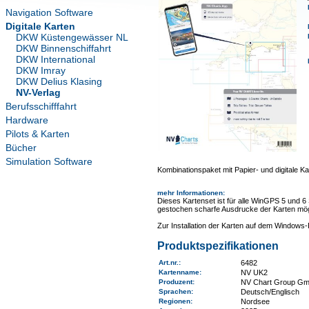
Navigation Software
Digitale Karten
DKW Küstengewässer NL
DKW Binnenschiffahrt
DKW International
DKW Imray
DKW Delius Klasing
NV-Verlag
Berufsschifffahrt
Hardware
Pilots & Karten
Bücher
Simulation Software
Kombinationspaket mit Papier- und digitale Ka
mehr Informationen
:
Dieses Kartenset ist für alle WinGPS 5 und 6
gestochen scharfe Ausdrucke der Karten mög
Zur Installation der Karten auf dem Window
Produktspezifikationen
Art.nr.
:
6482
Kartenname
:
NV UK2
Produzent:
NV Chart Group G
Sprachen:
Deutsch/Englisch
Regionen
:
Nordsee