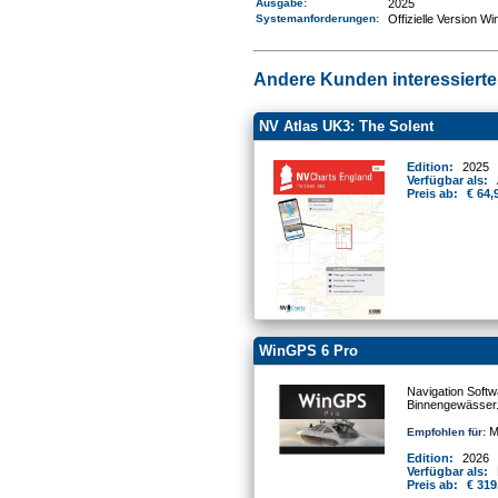
Ausgabe:
2025
Systemanforderungen
:
Offizielle Version W
Andere Kunden interessierten
NV Atlas UK3: The Solent
Edition:
2025
Verfügbar als:
Preis ab:
€ 64,
WinGPS 6 Pro
Navigation Softw
Binnengewässer
Mo
Empfohlen für:
Edition:
2026
Verfügbar als:
Preis ab:
€ 319