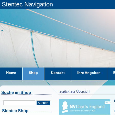
Stentec Navigation
Home
Shop
Kontakt
Ihre Angaben
zurück zur Übersicht
Suche im Shop
Suchen
Stentec Shop