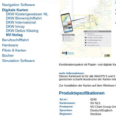
Navigation Software
Digitale Karten
DKW Küstengewässer NL
DKW Binnenschiffahrt
DKW International
DKW Imray
DKW Delius Klasing
NV-Verlag
Berufsschifffahrt
Hardware
Pilots & Karten
Bücher
Simulation Software
Kombinationspaket mit Papier- und digitale Ka
mehr Informationen
:
Dieses Kartenset ist für alle WinGPS 5 und 6
gestochen scharfe Ausdrucke der Karten mög
Zur Installation der Karten auf dem Window
Produktspezifikationen
Art.nr.
:
6240
Kartenname
:
NV NL5
Produzent:
NV Chart Group G
Sprachen:
Deutsch/Englisch
Regionen
:
Nordsee