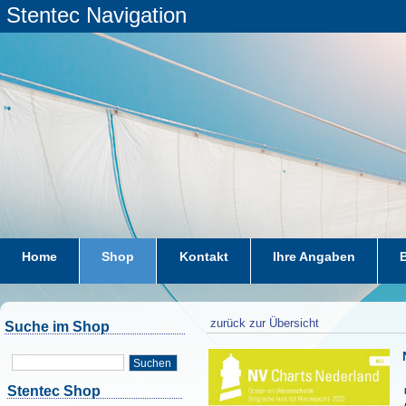
Stentec Navigation
Home
Shop
Kontakt
Ihre Angaben
zurück zur Übersicht
Suche im Shop
Suchen
Stentec Shop