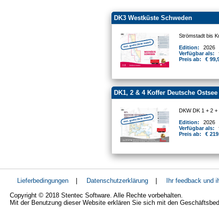
DK3 Westküste Schweden
Strömstadt bis K
Edition:
2026
Verfügbar als:
Preis ab:
€ 99,
DK1, 2 & 4 Koffer Deutsche Ostsee
DKW DK 1 + 2 +
Edition:
2026
Verfügbar als:
Preis ab:
€ 219
Lieferbedingungen
|
Datenschutzerklärung
|
Ihr feedback und 
Copyright © 2018 Stentec Software. Alle Rechte vorbehalten.
Mit der Benutzung dieser Website erklären Sie sich mit den Geschäftsbe