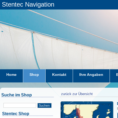
Stentec Navigation
Home
Shop
Kontakt
Ihre Angaben
zurück zur Übersicht
Suche im Shop
Suchen
Stentec Shop