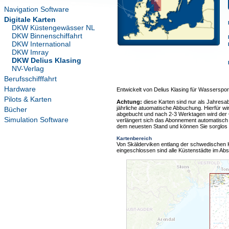
Navigation Software
Digitale Karten
DKW Küstengewässer NL
DKW Binnenschiffahrt
DKW International
DKW Imray
DKW Delius Klasing
NV-Verlag
Berufsschifffahrt
Hardware
Entwickelt von Delius Klasing für Wasserspor
Pilots & Karten
Achtung:
diese Karten sind nur als Jahresa
jährliche atuomatische Abbuchung. Hierfür wi
Bücher
abgebucht und nach 2-3 Werktagen wird der
Simulation Software
verlängert sich das Abonnement automatisch u
dem neuesten Stand und können Sie sorglos 
Kartenbereich
Von Skälderviken entlang der schwedischen K
eingeschlossen sind alle Küstenstädte im Abs