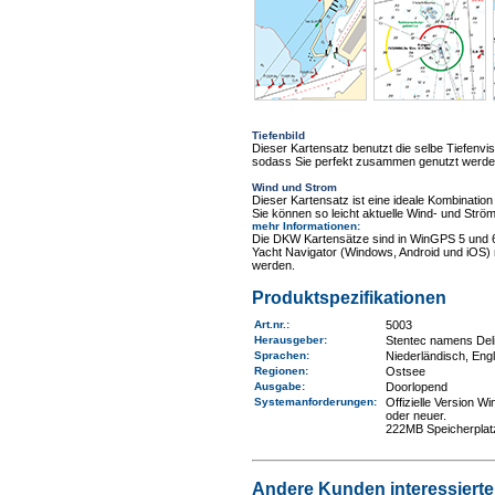
Tiefenbild
Dieser Kartensatz benutzt die selbe Tiefenv
sodass Sie perfekt zusammen genutzt werden 
Wind und Strom
Dieser Kartensatz ist eine ideale Kombinat
Sie können so leicht aktuelle Wind- und Ström
mehr Informationen
:
Die DKW Kartensätze sind in WinGPS 5 und 
Yacht Navigator (Windows, Android und iOS) 
werden.
Produktspezifikationen
Art.nr.
:
5003
Herausgeber:
Stentec namens Deli
Sprachen:
Niederländisch, Eng
Regionen
:
Ostsee
Ausgabe:
Doorlopend
Systemanforderungen
:
Offizielle Version 
oder neuer.
222MB Speicherplat
Andere Kunden interessierten