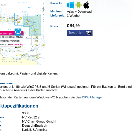
Karte für:
Medium
:
Atlas + Download
Lieferzeit
:
1 Woche
€ 94,99
Preis:
bestellen
onspaket mit Papier- und digitale Karten.
ormationen
:
rtenset ist für alle WinGPS 5 und 6 Serien (Windows) geeignet. Für ein Backup an Bord sind
n scharfe Ausdrucke der Karten möglich.
allation der Karten auf dem Windows-PC brauchen Sie den
DKW Manager
.
ktspezifikationen
9308
ame
:
NV Reg12.2
nt:
NV Chart Group GmbH
n:
Deutsch/Englisch
n
:
Karibik & Amerika