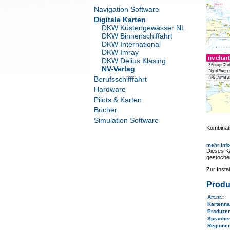
Navigation Software
Digitale Karten
DKW Küstengewässer NL
DKW Binnenschiffahrt
DKW International
DKW Imray
DKW Delius Klasing
NV-Verlag
Berufsschifffahrt
Hardware
Pilots & Karten
Bücher
Simulation Software
Kombinati
mehr Inf
Dieses Ka
gestoche
Zur Inst
Produ
Art.nr.
:
Kartenn
Produze
Sprache
Regione