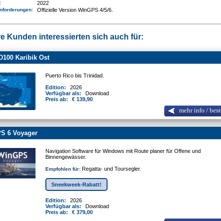
e:
2022
nforderungen
:
Offizielle Version WinGPS 4/5/6.
e Kunden interessierten sich auch für:
100 Karibik Ost
Puerto Rico bis Trinidad.
Edition:
2026
Verfügbar als:
Download
Preis ab:
€ 139,90
mehr info / best
S 6 Voyager
Navigation Software für Windows mit Route planer für Offene und
Binnengewässer.
Regatta- und Toursegler.
Empfohlen für:
Sneekweek-Rabatt!
Edition:
2026
Verfügbar als:
Download
Preis ab:
€ 379,00