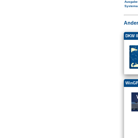
Ausgab
Systema
Ander
DKW ID
WinGP