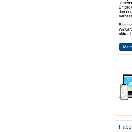
sichere
Entdeck
den neu
Verbes
Beginne
WinGPS
aktuell
Mehr
Habe