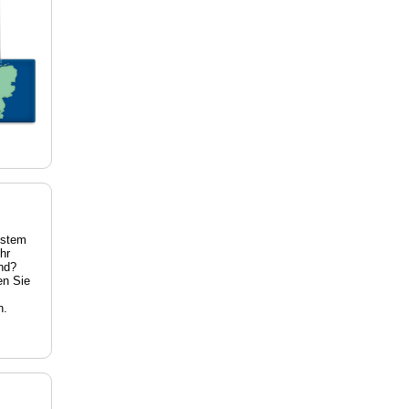
estem
hr
nd?
en Sie
n.