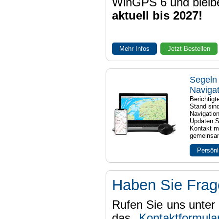
WinGPS 6 und bleib
aktuell bis 2027!
Mehr Infos
Jetzt Bestellen
Segeln 
Naviga
Berichtig
Stand sind
Navigatio
Updaten S
Kontakt mi
gemeinsam
Persönl
Haben Sie Fra
Rufen Sie uns unter 
das
Kontaktformula