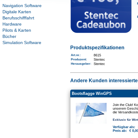
Navigation Software
Digitale Karten
Berufsschifffahrt
Hardware
Pilots & Karten
Bücher
Simulation Software
Produktspezifikationen
Art.nr.
:
8615
Produzent:
Stentec
Herausgeber:
Stentec
Andere Kunden interessierten
Bootsflagge WinGPS
Join the Club! K
unserem Geschäft
die Versandkost
Exklusiv für Wi
Verfügbar als:
Preis ab:
€ 0,0