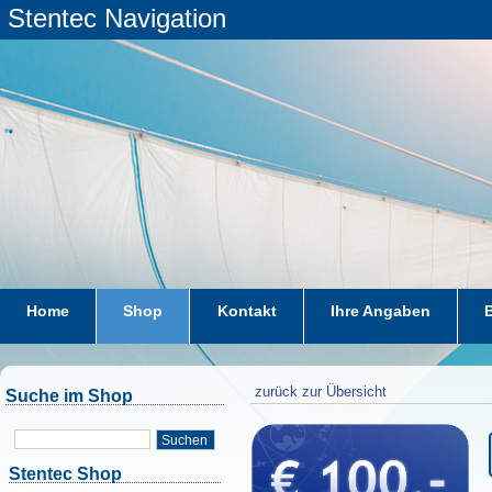
Stentec Navigation
Home
Shop
Kontakt
Ihre Angaben
zurück zur Übersicht
Suche im Shop
Suchen
Stentec Shop