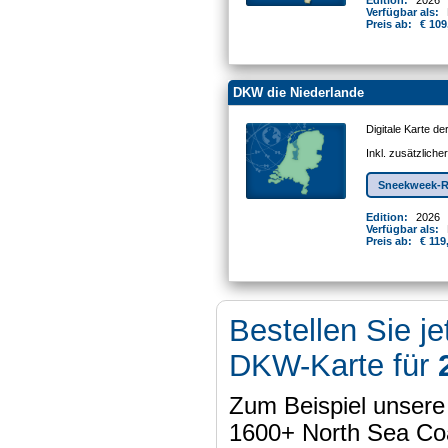
Edition:
2026
Verfügbar als:
Preis ab:
€ 109
DKW die Niederlande
Digitale Karte d
Inkl. zusätzlich
Sneekweek-R
Edition:
2026
Verfügbar als:
Preis ab:
€ 119
Bestellen Sie je
DKW-Karte für
Zum Beispiel unser
1600+ North Sea Coa