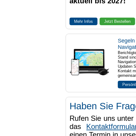
aktuell bis 2027!
Mehr Infos
Jetzt Bestellen
Segeln 
Naviga
Berichtig
Stand sind
Navigatio
Updaten S
Kontakt mi
gemeinsam
Persönl
Haben Sie Fra
Rufen Sie uns unter 
das
Kontaktformula
einen Termin in uns