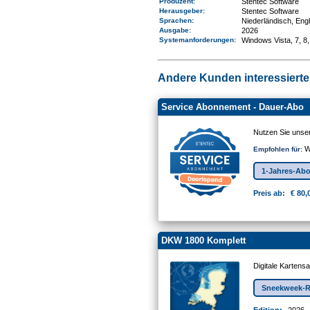
Produzent:
Stentec Software
Herausgeber:
Stentec Software
Sprachen:
Niederländisch, Eng
Ausgabe:
2026
Systemanforderungen
:
Windows Vista, 7, 8,
Andere Kunden interessierten
Service Abonnement - Dauer-Abo
Nutzen Sie unse
W
Empfohlen für:
1-Jahres-Ab
Preis ab:
€ 80,
DKW 1800 Komplett
Digitale Kartens
Sneekweek-R