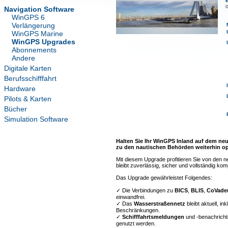
E
Navigation Software
WinGPS 6
Verlängerung
WinGPS Marine
WinGPS Upgrades
Abonnements
Andere
Digitale Karten
Berufsschifffahrt
Hardware
Pilots & Karten
Bücher
Simulation Software
Halten Sie Ihr WinGPS Inland auf dem neu
zu den nautischen Behörden weiterhin op
Mit diesem Upgrade profitieren Sie von den 
bleibt zuverlässig, sicher und vollständig kom
Das Upgrade gewährleistet Folgendes:
✓ Die Verbindungen zu
BICS
,
BLIS
,
CoVad
einwandfrei.
✓ Das
Wasserstraßennetz
bleibt aktuell, i
Beschränkungen.
✓
Schifffahrtsmeldungen
und -benachricht
genutzt werden.