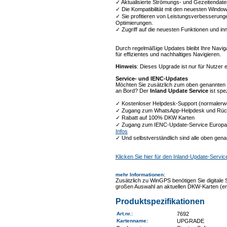
✓ Aktualisierte Strömungs- und Gezeitendaten
✓ Die Kompatibilität mit den neuesten Windows
✓ Sie profitieren von Leistungsverbesserun
Optimierungen.
✓ Zugriff auf die neuesten Funktionen und in
Durch regelmäßige Updates bleibt Ihre Navigat
für effizientes und nachhaltiges Navigieren.
Hinweis
: Dieses Upgrade ist nur für Nutzer 
Service- und IENC-Updates
Möchten Sie zusätzlich zum oben genannten
an Bord? Der
Inland Update Service
ist spe
✓ Kostenloser Helpdesk-Support (normalerwe
✓ Zugang zum WhatsApp-Helpdesk und Rück
✓ Rabatt auf 100% DKW Karten
✓ Zugang zum IENC-Update-Service Europa, 
Infos
✓ Und selbstverständlich sind alle oben gen
Klicken Sie hier für den Inland-Update-Servic
mehr Informationen
:
Zusätzlich zu WinGPS benötigen Sie digitale 
großen Auswahl an aktuellen DKW-Karten (ent
Produktspezifikationen
Art.nr.
:
7692
Kartenname
:
UPGRADE