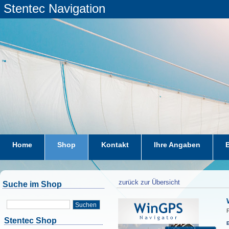
Stentec Navigation
Home
Shop
Kontakt
Ihre Angaben
zurück zur Übersicht
Suche im Shop
Suchen
P
Stentec Shop
E