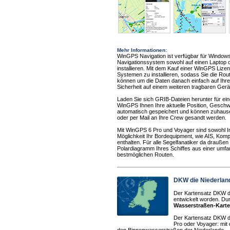
Mehr Informationen:
WinGPS Navigation ist verfügbar für Windows
Navigationssystem sowohl auf einen Laptop 
installieren. Mit dem Kauf einer WinGPS Lizen
Systemen zu installieren, sodass Sie die Ro
können um die Daten danach einfach auf Ihren
Sicherheit auf einem weiteren tragbaren Ger
Laden Sie sich GRIB-Dateien herunter für ei
WinGPS Ihnen Ihre aktuelle Position, Gesch
automatisch gespeichert und können zuhause
oder per Mail an Ihre Crew gesandt werden.
Mit WinGPS 6 Pro und Voyager sind sowohl I
Möglichkeit Ihr Bordequipment, wie AIS, Komp
enthalten. Für alle Segelfanatiker da drauße
Polardiagramm Ihres Schiffes aus einer umfan
bestmöglichen Routen.
DKW die Niederlan
Der Kartensatz DKW die
entwickelt worden. Du
Wasserstraßen-Karte
Der Kartensatz DKW die
Pro oder Voyager: mit