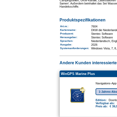
Campingstellen, UKW-Kanäle, Ladestationen 
Samen’. Außerdem beinhaltet das Set Wasser
Handelsschiffe.
Produktspezifikationen
Art.nr.
:
7604
Kartenname
:
DKW die Niederland
Produzent:
Stentec Software
Herausgeber:
Stentec Software
Sprachen:
Niederländisch, Eng
Ausgabe:
2026
Systemanforderungen
:
Windows Vista, 7, 8,
Andere Kunden interessierten
WinGPS Marine Plus
Navigations-App
1-Jahres-Ab
Edition:
Doorl
Verfügbar als:
Preis ab:
€ 39,