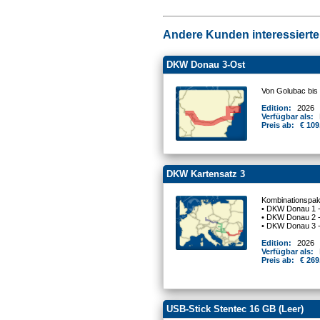
Andere Kunden interessierten
DKW Donau 3-Ost
Von Golubac bi
Edition:
2026
Verfügbar als:
Preis ab:
€ 109
DKW Kartensatz 3
Kombinationspake
• DKW Donau 1 
• DKW Donau 2 -
• DKW Donau 3 
Edition:
2026
Verfügbar als:
Preis ab:
€ 269
USB-Stick Stentec 16 GB (Leer)