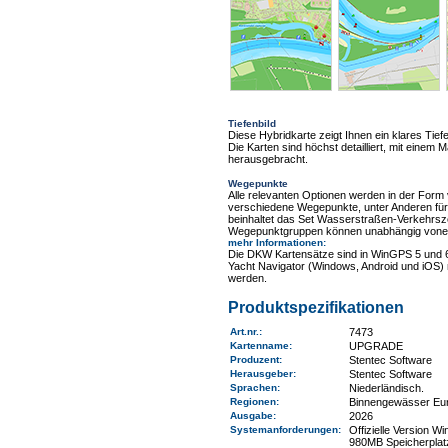
Tiefenbild
Diese Hybridkarte zeigt Ihnen ein klares Tie
Die Karten sind höchst detailliert, mit einem
herausgebracht.
Wegepunkte
Alle relevanten Optionen werden in der Form
verschiedene Wegepunkte, unter Anderen für
beinhaltet das Set Wasserstraßen-Verkehrsze
Wegepunktgruppen können unabhängig vonein
mehr Informationen
:
Die DKW Kartensätze sind in WinGPS 5 und 
Yacht Navigator (Windows, Android und iOS) 
werden.
Produktspezifikationen
Art.nr.
:
7473
Kartenname
:
UPGRADE
Produzent:
Stentec Software
Herausgeber:
Stentec Software
Sprachen:
Niederländisch.
Regionen
:
Binnengewässer Eu
Ausgabe:
2026
Systemanforderungen
:
Offizielle Version 
980MB Speicherplat