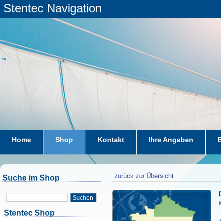
Stentec Navigation
Home
Shop
Kontakt
Ihre Angaben
zurück zur Übersicht
Suche im Shop
Suchen
Stentec Shop