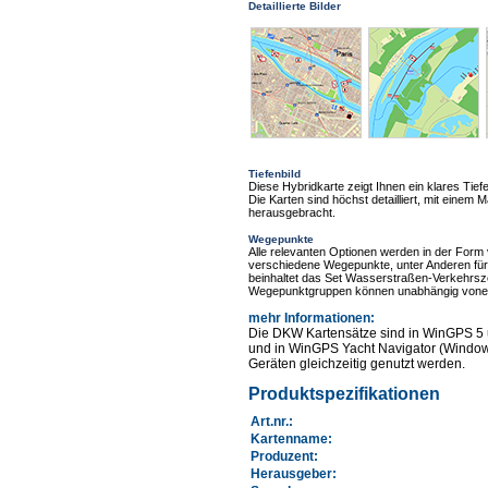
Detaillierte Bilder
Tiefenbild
Diese Hybridkarte zeigt Ihnen ein klares Tie
Die Karten sind höchst detailliert, mit einem
herausgebracht.
Wegepunkte
Alle relevanten Optionen werden in der Form
verschiedene Wegepunkte, unter Anderen für
beinhaltet das Set Wasserstraßen-Verkehrsze
Wegepunktgruppen können unabhängig vonein
mehr Informationen
:
Die DKW Kartensätze sind in WinGPS 5 
und in WinGPS Yacht Navigator (Windows
Geräten gleichzeitig genutzt werden.
Produktspezifikationen
Art.nr.
:
Kartenname
:
Produzent:
Herausgeber: