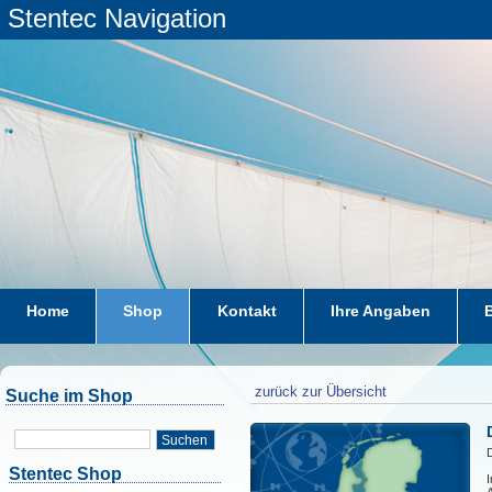
Stentec Navigation
Home
Shop
Kontakt
Ihre Angaben
zurück zur Übersicht
Suche im Shop
Suchen
D
Stentec Shop
I