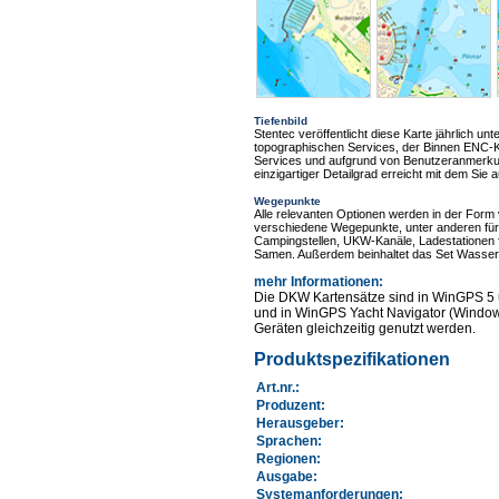
Tiefenbild
Stentec veröffentlicht diese Karte jährlich u
topographischen Services, der Binnen ENC-K
Services und aufgrund von Benutzeranmerkun
einzigartiger Detailgrad erreicht mit dem Si
Wegepunkte
Alle relevanten Optionen werden in der Form
verschiedene Wegepunkte, unter anderen für B
Campingstellen, UKW-Kanäle, Ladestationen 
Samen. Außerdem beinhaltet das Set Wassers
mehr Informationen
:
Die DKW Kartensätze sind in WinGPS 5 
und in WinGPS Yacht Navigator (Windows
Geräten gleichzeitig genutzt werden.
Produktspezifikationen
Art.nr.
:
Produzent:
Herausgeber:
Sprachen:
Regionen
:
Ausgabe:
Systemanforderungen
: