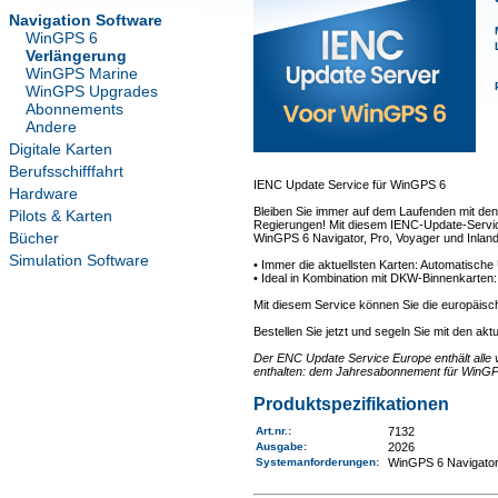
Navigation Software
WinGPS 6
Verlängerung
WinGPS Marine
WinGPS Upgrades
Abonnements
Andere
Digitale Karten
Berufsschifffahrt
IENC Update Service für WinGPS 6
Hardware
Bleiben Sie immer auf dem Laufenden mit den
Pilots & Karten
Regierungen! Mit diesem IENC-Update-Service 
Bücher
WinGPS 6 Navigator, Pro, Voyager und Inland
Simulation Software
• Immer die aktuellsten Karten: Automatisch
• Ideal in Kombination mit DKW-Binnenkarten
Mit diesem Service können Sie die europäisc
Bestellen Sie jetzt und segeln Sie mit den akt
Der ENC Update Service Europe enthält alle 
enthalten: dem Jahresabonnement für WinGP
Produktspezifikationen
Art.nr.
:
7132
Ausgabe:
2026
Systemanforderungen
:
WinGPS 6 Navigator,