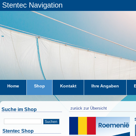
Stentec Navigation
Home
Shop
Kontakt
Ihre Angaben
zurück zur Übersicht
Suche im Shop
Suchen
Stentec Shop