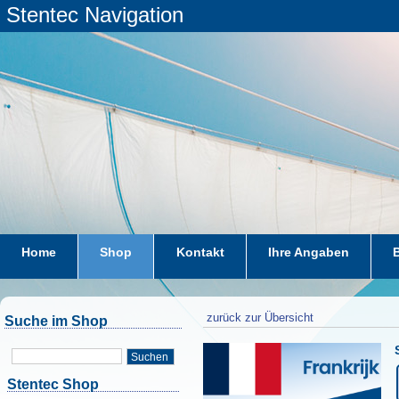
Stentec Navigation
Home
Shop
Kontakt
Ihre Angaben
zurück zur Übersicht
Suche im Shop
Suchen
Stentec Shop