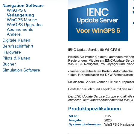
Navigation Software
WinGPS 6
Verlängerung
WinGPS Marine
WinGPS Upgrades
Abonnements
Andere
Digitale Karten
Berufsschifffahrt
IENC Update Service für WinGPS 6
Hardware
Bleiben Sie immer auf dem Laufenden mit den
Pilots & Karten
Regierungen! Mit diesem IENC-Update-Service 
Bücher
WinGPS 6 Navigator, Pro, Voyager und Inland
Simulation Software
• Immer die aktuellsten Karten: Automatisch
• Ideal in Kombination mit DKW-Binnenkarten
Mit diesem Service können Sie die europäisc
Bestellen Sie jetzt und segeln Sie mit den akt
Der ENC Update Service Europe enthält alle 
enthalten: dem Jahresabonnement für WinGP
Produktspezifikationen
Art.nr.
:
7127
Ausgabe:
2026
Systemanforderungen
:
WinGPS 6 Navigator,