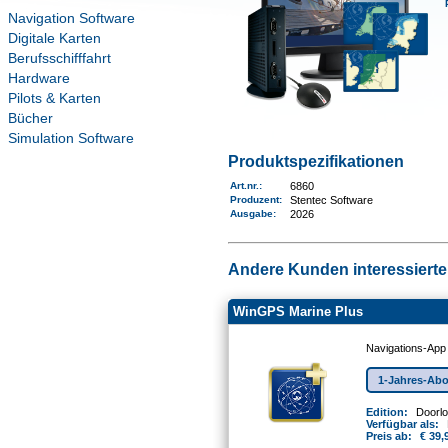
Navigation Software
Digitale Karten
Berufsschifffahrt
Hardware
Pilots & Karten
Bücher
Simulation Software
Produktspezifikationen
Art.nr.
:
6860
Produzent:
Stentec Software
Ausgabe:
2026
Andere Kunden interessierten
WinGPS Marine Plus
Navigations-App
1-Jahres-Ab
Edition:
Doorl
Verfügbar als:
Preis ab:
€ 39,