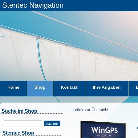
Stentec Navigation
Home
Shop
Kontakt
Ihre Angaben
zurück zur Übersicht
Suche im Shop
Suchen
Stentec Shop