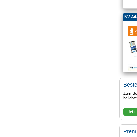
NV Atl
Beste
Zum Bei
beliebt
Jetzt
Prem