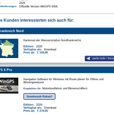
e:
2026
nforderungen
:
Offizielle Version WinGPS 4/5/6.
e Kunden interessierten sich auch für:
rankreich Nord
Kartenset der Wasserstraßen Nordfrankreichs
Edition:
2026
Verfügbar als:
Download
Preis ab:
€ 109,90
mehr info / best
S 6 Pro
Navigation Software für Windows mit Route planer für Offene und
Binnengewässer.
Motorbootfahrer und Binnenschiffern.
Empfohlen für:
Sneekweek-Rabatt!
Edition:
2026
Verfügbar als:
Download
Preis ab:
€ 279,00