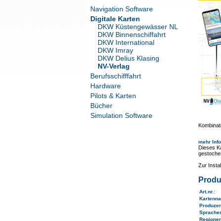
Navigation Software
Digitale Karten
DKW Küstengewässer NL
DKW Binnenschiffahrt
DKW International
DKW Imray
DKW Delius Klasing
NV-Verlag
Berufsschifffahrt
Hardware
Pilots & Karten
Bücher
Simulation Software
Kombinati
mehr Inf
Dieses Ka
gestoche
Zur Inst
Produ
Art.nr.
:
Kartenn
Produze
Sprache
Regione