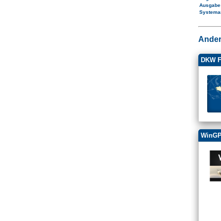
Ausgab
Systema
Ander
DKW F
WinGP