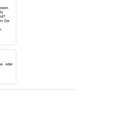
estem
hr
nd?
en Sie
n.
s oder