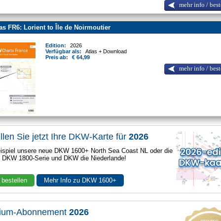
mehr info / best
as FR6: Lorient to Île de Noirmoutier
Edition:
2026
Verfügbar als:
Atlas + Download
Preis ab:
€ 64,99
mehr info / best
llen Sie jetzt Ihre DKW-Karte für
2026
spiel unsere neue DKW 1600+ North Sea Coast NL oder die
e DKW 1800-Serie und DKW die Niederlande!
 bestellen
Mehr Info zu DKW 1600+
ium-Abonnement
2026