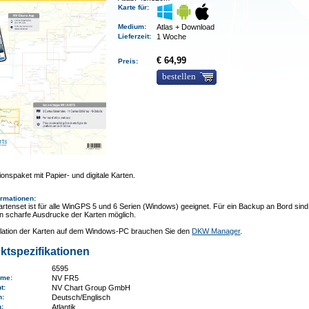
Karte für:
Medium
:
Atlas + Download
Lieferzeit
:
1 Woche
€ 64,99
Preis:
bestellen
onspaket mit Papier- und digitale Karten.
ormationen
:
rtenset ist für alle WinGPS 5 und 6 Serien (Windows) geeignet. Für ein Backup an Bord sind
n scharfe Ausdrucke der Karten möglich.
allation der Karten auf dem Windows-PC brauchen Sie den
DKW Manager
.
ktspezifikationen
6595
ame
:
NV FR5
nt:
NV Chart Group GmbH
n:
Deutsch/Englisch
n
:
Atlantik