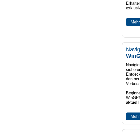
Erhalte
exklusi
Mehr
Navig
WinG
Navigier
sichere
Entdeck
den neu
Verbes
Beginne
WinGPS
aktuell
Mehr