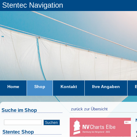
Stentec Navigation
Home
Shop
Kontakt
Ihre Angaben
zurück zur Übersicht
Suche im Shop
Suchen
Stentec Shop