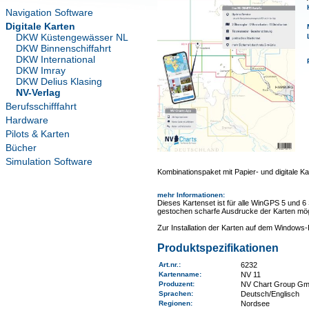
Navigation Software
Digitale Karten
DKW Küstengewässer NL
DKW Binnenschiffahrt
DKW International
DKW Imray
DKW Delius Klasing
NV-Verlag
Berufsschifffahrt
Hardware
Pilots & Karten
Bücher
Simulation Software
Kombinationspaket mit Papier- und digitale Ka
mehr Informationen
:
Dieses Kartenset ist für alle WinGPS 5 und 6
gestochen scharfe Ausdrucke der Karten mög
Zur Installation der Karten auf dem Window
Produktspezifikationen
Art.nr.
:
6232
Kartenname
:
NV 11
Produzent:
NV Chart Group G
Sprachen:
Deutsch/Englisch
Regionen
:
Nordsee