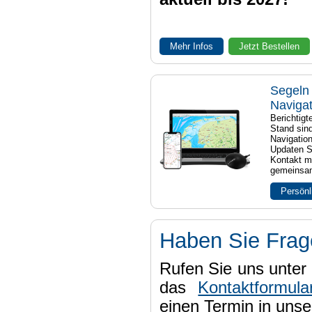
Mehr Infos
Jetzt Bestellen
Segeln 
Naviga
Berichtig
Stand sind
Navigatio
Updaten S
Kontakt mi
gemeinsam
Persönl
Haben Sie Fra
Rufen Sie uns unter 
das
Kontaktformula
einen Termin in uns