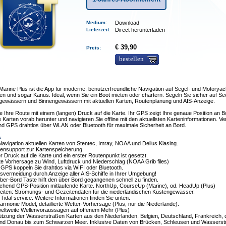
Medium
:
Download
Lieferzeit
:
Direct herunterladen
€ 39,90
Preis:
bestellen
rine Plus ist die App für moderne, benutzerfreundliche Navigation auf Segel- und Motoryac
n und sogar Kanus. Ideal, wenn Sie ein Boot mieten oder chartern. Segeln Sie sicher auf See
gewässern und Binnengewässern mit aktuellen Karten, Routenplanung und AIS-Anzeige.
e Ihre Route mit einem (langen) Druck auf die Karte. Ihr GPS zeigt Ihre genaue Position an B
 Karten vorab herunter und navigieren Sie offline mit den aktuellsten Karteninformationen. V
nd GPS drahtlos über WLAN oder Bluetooth für maximale Sicherheit an Bord.
s
-Navigation aktuellen Karten von Stentec, Imray, NOAA und Delius Klasing.
tensupport zur Kartenspeicherung.
r Druck auf die Karte und ein erster Routenpunkt ist gesetzt.
te Vorhersage zu Wind, Luftdruck und Niederschlag (NOAA Grib files)
 GPS koppeln Sie drahtlos via WIFI oder Bluetooth.
onsvermeidung durch Anzeige aller AIS-Schiffe in Ihrer Umgebung!
er-Bord Taste hilft den über Bord gegangenen schnell zu finden.
echend GPS-Position mitlaufende Karte. NorthUp, CourseUp (Marine), od. HeadUp (Plus)
eiten: Strömungs- und Gezeitendaten für die niederländischen Küstengewässer.
 Tidal service: Weitere Informationen finden Sie unten.
rmonie Model, detaillierte Wetter-Vorhersage (Plus, nur die Niederlande).
eltweite Wellenvoraussagen auf offenem Mehr (Plus)
ützung der Wasserstraßen Karten aus den Niederlanden, Belgien, Deutschland, Frankreich, 
nd Donau bis zum Schwarzen Meer. Inklusive Daten von Brücken, Schleusen und Wasserst