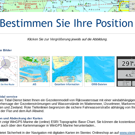
Klicken Sie zur Vergrößerung jeweils auf die Abbildung.
te Bilder
idal service
ec Tidal-Dienst bietet Ihnen ein Gezeitenmodell von Rijkswaterstaat mit einer windabhängige
rhersage der Gezeitenströmungen und Wasserstände im Wattenmeer, IJsselmeer, Markerm
n und Zeeland. Rote Tiefenlinien begrenzen die sichere Fahrwasserstraße abhängig von I
 der Flut und dem Auf-/Abwind.
ion und Abdeckung der Karten
t zeigt WinGPS Marine die (online) ESRI Topographic Base Chart. Sie können die kostenlos
e auch über den Kartenmanager in WinGPS Marine herunterladen..
ietet Sicherheit in der Navigation mit digitalen Karten im Stentec Onlineshop an auf
www.sten