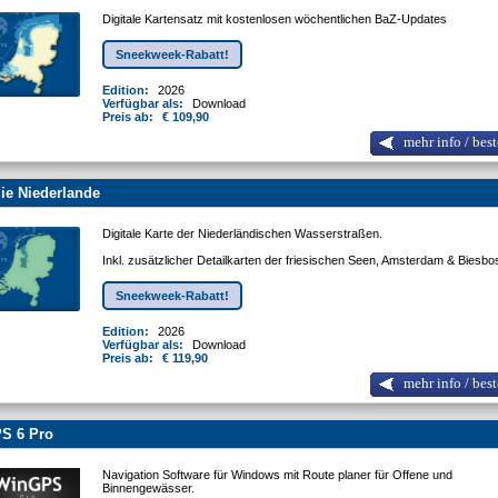
Digitale Kartensatz mit kostenlosen wöchentlichen BaZ-Updates
Sneekweek-Rabatt!
Edition:
2026
Verfügbar als:
Download
Preis ab:
€ 109,90
mehr info / best
ie Niederlande
Digitale Karte der Niederländischen Wasserstraßen.
Inkl. zusätzlicher Detailkarten der friesischen Seen, Amsterdam & Biesb
Sneekweek-Rabatt!
Edition:
2026
Verfügbar als:
Download
Preis ab:
€ 119,90
mehr info / best
S 6 Pro
Navigation Software für Windows mit Route planer für Offene und
Binnengewässer.