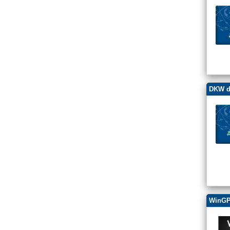
DKW d
WinGP