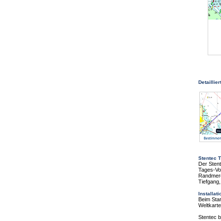
Detaillier
Stentec T
Der Stent
Tages-Vo
Randmere
Tiefgang,
Installat
Beim Star
Weltkart
Stentec b