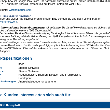
er App. bzw. im Google Play Store. Ihr Kartenset dürfen Sie auf 2 Geräten installieren (Nr. 3 al
, z.B. auf Ihrem Android-System und auf Ihrem Laptop mit WinGPS 5.
u unter
wingpsmarine.com
.
d Tipps unserer Anwender
sserung dieser App interessieren uns sehr. Bitte senden Sie uns doch eine E-Mail an:
k@stentec.com
.
e Informationen Dauerabonnement:
Wir möchten Sie darauf hinweisen, dass es sich um e
endes Jahresabonnement (365 Tage) handelt.
auf erteilen Sie eine Einzugsermächtigung für eine jährliche Abbuchung. Dieser Vorgang läuft 
er ersten Zahlung wird ein kleiner Betrag von 0,01 € abgebucht. Nach 2 bis 3 Arbeitstagen wi
trag Ihrer Bestellung abgebucht.
ement verlängert sich automatisch um ein weiteres Jahr, es sei denn, Sie kündigen es späte
 dem Ablaufdatum. Die Bezahlung erfolgt per jährlicher Abbuchung über SEPA oder Kreditkar
t Ihr WinGPS Marine Plus auf Ihren Android-Geräten immer auf dem neuesten Stand und Sie 
t segeln!
ktspezifikationen
5300
nt:
Stentec Software
eber:
Stentec Software
n:
Niederländisch, Englisch, Deutsch und Französisch.
e:
Doorlopend
nforderungen
:
Android tablet oder smartphone.
e Kunden interessierten sich auch für:
800 Komplett