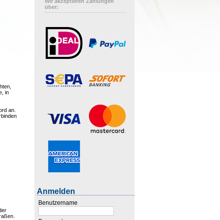
Wir akzeptieren Zahlungen
über:
hten,
, in
ord an.
erbinden
Anmelden
Benutzername
der
raßen.