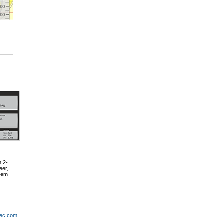
n 2-
eer,
hrem
e
tec.com