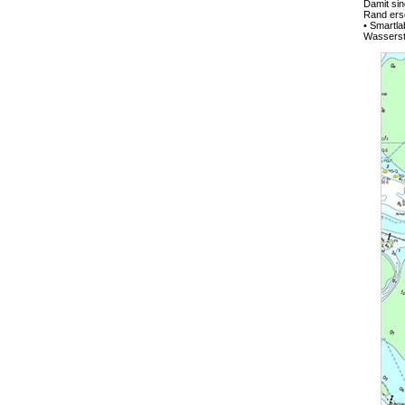
Damit sin
Rand ers
• Smartla
Wasserst