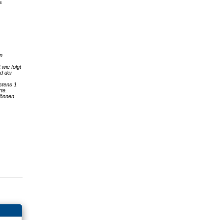
s
in
wie folgt
rd der
stens 1
te.
können