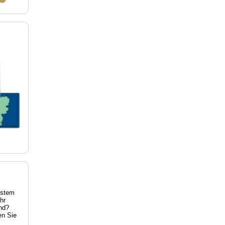
estem
hr
nd?
en Sie