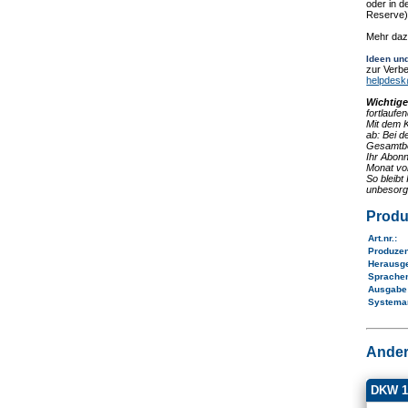
oder in d
Reserve)
Mehr daz
Ideen un
zur Verbe
helpdes
Wichtig
fortlauf
Mit dem K
ab: Bei d
Gesamtbe
Ihr Abonn
Monat vor
So bleib
unbesorg
Produ
Art.nr.
:
Produze
Herausg
Sprache
Ausgab
Systema
Ander
DKW 1