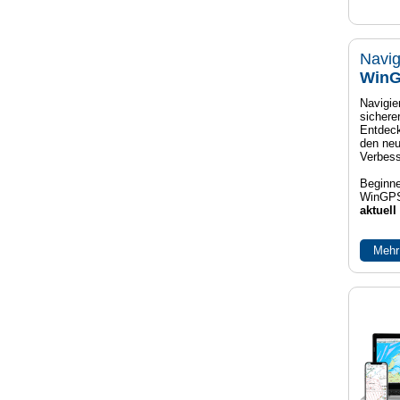
Navig
WinG
Navigier
sichere
Entdeck
den neu
Verbes
Beginne
WinGPS
aktuell
Mehr