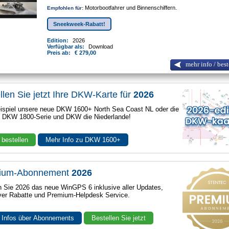
Motorbootfahrer und Binnenschiffern.
Empfohlen für:
Sneekweek-Rabatt!
Edition:
2026
Verfügbar als:
Download
Preis ab:
€ 279,00
mehr info / best
llen Sie jetzt Ihre DKW-Karte für
2026
spiel unsere neue DKW 1600+ North Sea Coast NL oder die
e DKW 1800-Serie und DKW die Niederlande!
 bestellen
Mehr Info zu DKW 1600+
ium-Abonnement
2026
n Sie 2026 das neue WinGPS 6 inklusive aller Updates,
ver Rabatte und Premium-Helpdesk Service.
 Infos über Abonnements
Bestellen Sie jetzt