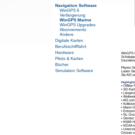
Navigation Software
WinGPS 6
Verlängerung
WinGPS Marine
WinGPS Upgrades
Abonnements
Andere
Digitale Karten
Berufsschifffahrt
Hardware
WinGPS Ma
Schaluppe
Pilots & Karten
Gezeiten
Bücher
Planen Si
Simulation Software
Laden Sie
Sie AIS u
Highlight
• Offline
• SD-Kar
• Längere
• Weltwei
• AIS und
• Kollisi
• Mann-Üb
• Entspr
• NL-Gez
• Stentec
• KNMI-Ha
• NOAA w
• Unterst
Ostsee u