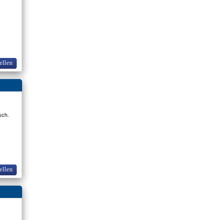
ellen
osch.
ellen