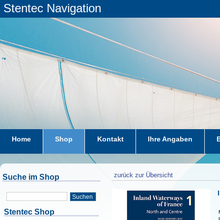
Stentec Navigation
Home
Shop
Kontakt
Ihre Angaben
zurück zur Übersicht
Suche im Shop
Suchen
Stentec Shop