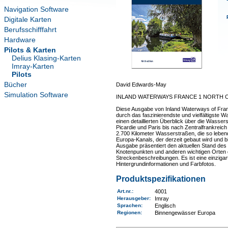
Navigation Software
Digitale Karten
Berufsschifffahrt
Hardware
Pilots & Karten
Delius Klasing-Karten
Imray-Karten
Pilots
Bücher
David Edwards-May
Simulation Software
INLAND WATERWAYS FRANCE 1 NORTH 
Diese Ausgabe von Inland Waterways of France
durch das faszinierendste und vielfältigste
einen detaillierten Überblick über die Wasser
Picardie und Paris bis nach Zentralfrankrei
2.700 Kilometer Wasserstraßen, die so lebend
Europa-Kanals, der derzeit gebaut wird und bi
Ausgabe präsentiert den aktuellen Stand des N
Knotenpunkten und anderen wichtigen Orten 
Streckenbeschreibungen. Es ist eine einzigar
Hintergrundinformationen und Farbfotos.
Produktspezifikationen
Art.nr.
:
4001
Herausgeber:
Imray
Sprachen:
Englisch
Regionen
:
Binnengewässer Europa