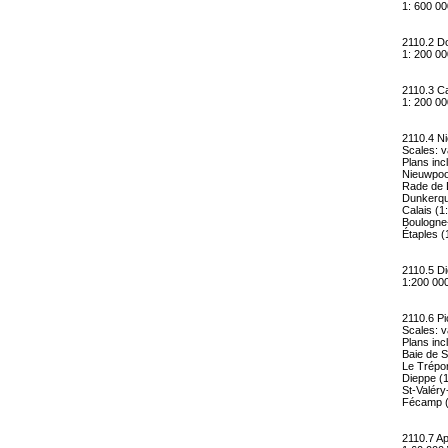
1: 600 0
2110.2 Do
1: 200 0
2110.3 C
1: 200 0
2110.4 N
Scales: 
Plans inc
Nieuwpoo
Rade de 
Dunkerqu
Calais (1
Boulogne
Étaples (
2110.5 D
1:200 0
2110.6 P
Scales: 
Plans inc
Baie de 
Le Trépor
Dieppe (
St-Valér
Fécamp (
2110.7 A