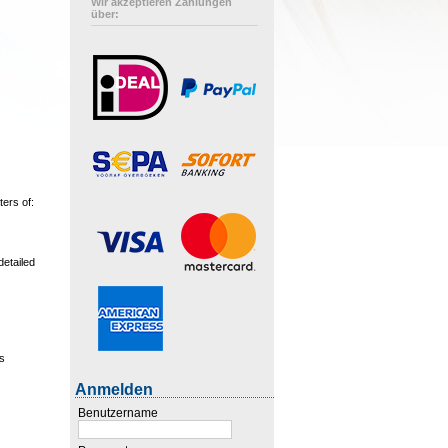
Wir akzeptieren Zahlungen
über:
ters of:
detailed
is
Anmelden
Benutzername