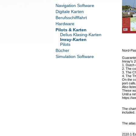
Navigation Software
Digitale Karten
Berufsschifffahrt
Hardware
Pilots & Karten
Delius Klasing-Karten
Imray-Karten
Pilots
Bücher
Nord-Pas
Simulation Software
Guarantee
Imray's 2
1. Dutch
2. The co
3. The Ch
4. The T
On the cov
port calls
Also liste
These wat
Until a n
https://w
The chart
included.
The atlas
2110.1 E