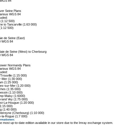
0 WGS 84
ver Seine Plans
various WGS 84
luded:
 (1:12 500)
ne to Tancarville (1:63 000)
(1:12 500)
ie de Seine (East)
00 WGS 84
Baie de Seine (West) to Cherbourg
00 WGS 84
Lower Normandy Plans
various WGS 84
luded:
/Trouville (1:15 000)
r-Mer (1:30 000)
am (1:25 000)
les-sur-Mer (1:20 000)
hes (1:35 000)
essin (1:10 000)
p-Maisy (1:6000)
Grand Vey (1:75 000)
ast-La-Hougue (1:20 000)
(1:15 000)
g (1:40 000)
ntereyne (Cherbourg) (1:10 000)
e-la-Rogue (1:7 000)
ormationen
:
e most up-to-date edition available in our store due to the Imray exchange system.