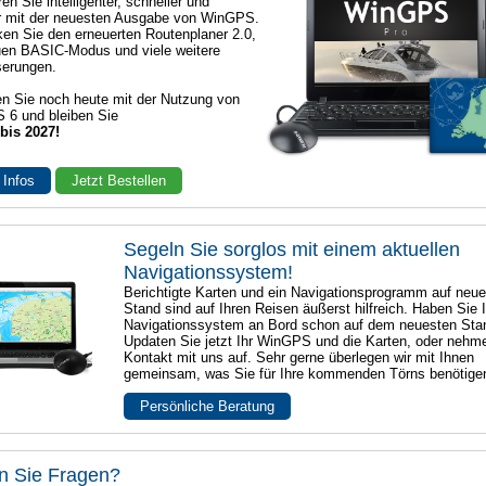
en Sie intelligenter, schneller und
r mit der neuesten Ausgabe von WinGPS.
en Sie den erneuerten Routenplaner 2.0,
en BASIC-Modus und viele weitere
serungen.
n Sie noch heute mit der Nutzung von
 6 und bleiben Sie
 bis 2027!
 Infos
Jetzt Bestellen
Segeln Sie sorglos mit einem aktuellen
Navigationssystem!
Berichtigte Karten und ein Navigationsprogramm auf neu
Stand sind auf Ihren Reisen äußerst hilfreich. Haben Sie I
Navigationssystem an Bord schon auf dem neuesten Sta
Updaten Sie jetzt Ihr WinGPS und die Karten, oder nehm
Kontakt mit uns auf. Sehr gerne überlegen wir mit Ihnen
gemeinsam, was Sie für Ihre kommenden Törns benötige
Persönliche Beratung
n Sie Fragen?