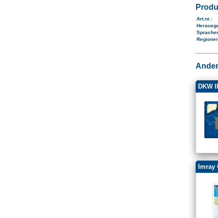
Produ
Art.nr.
:
Herausg
Sprache
Regione
Ander
DKW I
Imray 