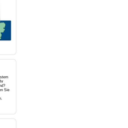
estem
hr
nd?
en Sie
n.