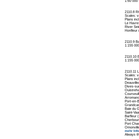
1:60 00
2110.8 Ri
Scales: 
Plans inc
Le Havre
River Sei
Honfleur 
2110.9 Ba
1:155 0
2110.10 
1:155 0
2110.11 
Scales: 
Plans inc
Deauville
Dives-su
Ouistreh
Courseul
Arromanc
Port-en-B
Grandcam
Baie du 
Saint-Va
Barfleur 
Cherbour
Port Cha
Omonvill
mehr Inf
Always th