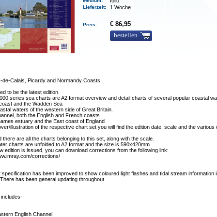
Medium
:
folio
Lieferzeit
:
1 Woche
€ 86,95
Preis:
bestellen
-de-Calais, Picardy and Normandy Coasts
d to be the latest edition.
000 series sea charts are A2 format overview and detail charts of several popular coastal wa
 coast and the Wadden Sea
astal waters of the western side of Great Britain.
annel, both the English and French coasts
hames estuary and the East coast of England
er/illustration of the respective chart set you will find the edition date, scale and the various 
.
d there are all the charts belonging to this set, along with the scale.
er charts are unfolded to A2 format and the size is 590x420mm.
ew edition is issued, you can download corrections from the following link:
ww.imray.com/corrections/
 specification has been improved to show coloured light flashes and tidal stream information 
 There has been general updating throughout.
 includes-
astern English Channel