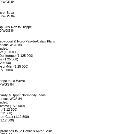
00 WGS 84
ver Strait
00 WGS 84
ap Gris-Nez to Dieppe
00 WGS 84
ieuwpoort & Nord-Pas-de-Calais Plans
various WGS 84
luded:
rt (1:30 000)
Dunkerque (1:125 000)
e (1:25 000)
:20 000)
-sur-Mer (1:25 000)
1:75 000)
ieppe to Le Havre
00 WGS 84
icardy & Upper Normandy Plans
various WGS 84
luded:
Somme (1:75 000)
t (1:12 500)
1:12 500)
y-en-Caux (1:12 500)
1:12 500)
pproaches to Le Havre & River Seine