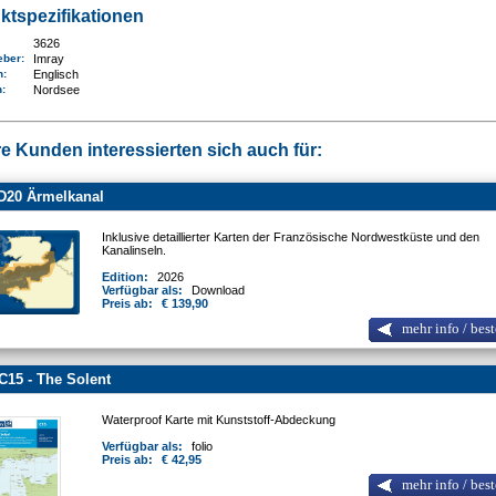
ktspezifikationen
3626
eber:
Imray
n:
Englisch
n
:
Nordsee
e Kunden interessierten sich auch für:
D20 Ärmelkanal
Inklusive detaillierter Karten der Französische Nordwestküste und den
Kanalinseln.
Edition:
2026
Verfügbar als:
Download
Preis ab:
€ 139,90
mehr info / best
C15 - The Solent
Waterproof Karte mit Kunststoff-Abdeckung
Verfügbar als:
folio
Preis ab:
€ 42,95
mehr info / best