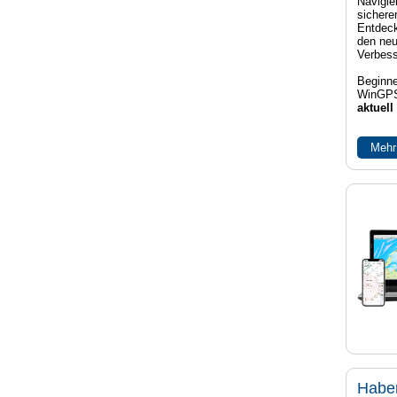
Navigier
sichere
Entdeck
den neu
Verbes
Beginne
WinGPS
aktuell
Mehr
Habe