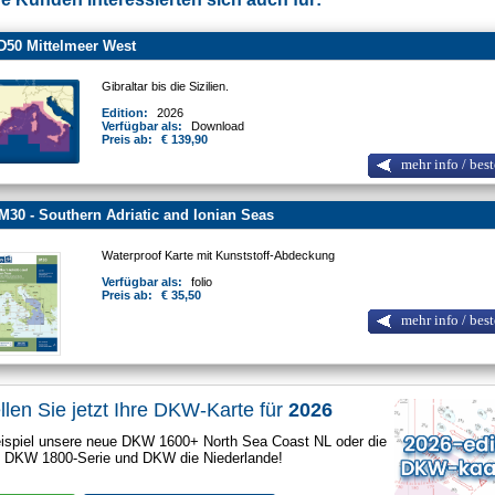
D50 Mittelmeer West
Gibraltar bis die Sizilien.
Edition:
2026
Verfügbar als:
Download
Preis ab:
€ 139,90
mehr info / best
M30 - Southern Adriatic and Ionian Seas
Waterproof Karte mit Kunststoff-Abdeckung
Verfügbar als:
folio
Preis ab:
€ 35,50
mehr info / best
llen Sie jetzt Ihre DKW-Karte für
2026
spiel unsere neue DKW 1600+ North Sea Coast NL oder die
e DKW 1800-Serie und DKW die Niederlande!