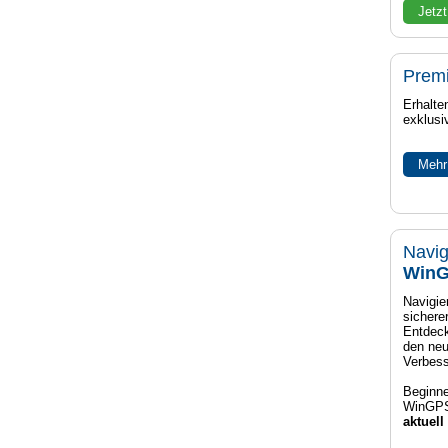
Jetzt
Prem
Erhalte
exklusi
Mehr
Navig
WinG
Navigier
sichere
Entdeck
den neu
Verbes
Beginne
WinGPS
aktuell