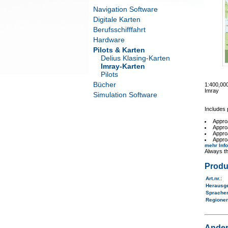
Navigation Software
Digitale Karten
Berufsschifffahrt
Hardware
Pilots & Karten
Delius Klasing-Karten
Imray-Karten
Pilots
Bücher
1:400,0
Imray
Simulation Software
Includes 
Appro
Appro
Appro
Appro
mehr Inf
Always th
Produ
Art.nr.
:
Herausg
Sprache
Regione
Ander