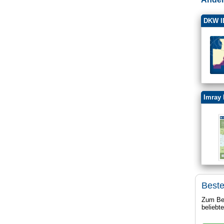
DKW I
Imray 
Beste
Zum Bei
beliebt