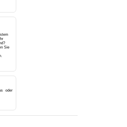
estem
hr
nd?
en Sie
n.
s oder