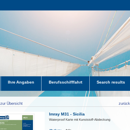
Ihre Angaben
Berufsschifffahrt
Search results
zur Übersicht
zurüc
Imray M31 - Sicilia
Waterproof Karte mit Kunststoff-Abdeckung