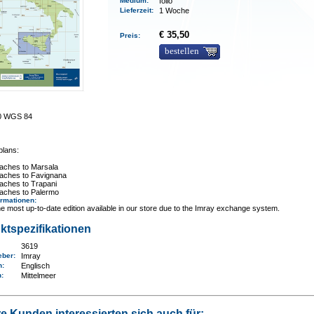
Medium
:
folio
Lieferzeit
:
1 Woche
€ 35,50
Preis:
bestellen
00 WGS 84
plans:
aches to Marsala
aches to Favignana
aches to Trapani
aches to Palermo
ormationen
:
e most up-to-date edition available in our store due to the Imray exchange system.
ktspezifikationen
3619
eber:
Imray
n:
Englisch
n
:
Mittelmeer
e Kunden interessierten sich auch für: