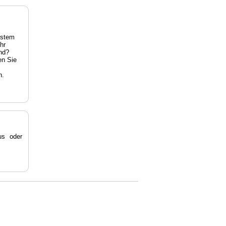
estem
hr
nd?
en Sie
n.
s oder