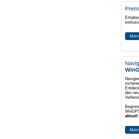
Prem
Erhalte
exklusi
Mehr
Navig
WinG
Navigier
sichere
Entdeck
den neu
Verbes
Beginne
WinGPS
aktuell
Mehr