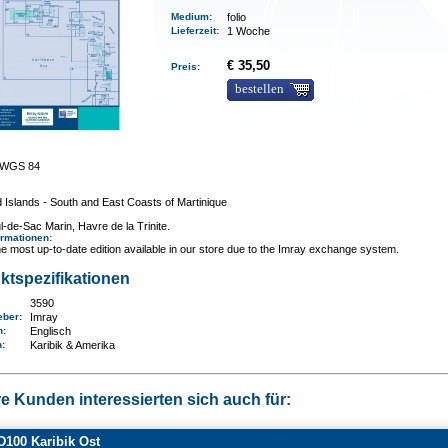
Medium
:
folio
Lieferzeit
:
1 Woche
€ 35,50
Preis:
bestellen
0 WGS 84
Islands - South and East Coasts of Martinique
l-de-Sac Marin, Havre de la Trinite.
ormationen
:
e most up-to-date edition available in our store due to the Imray exchange system.
ktspezifikationen
3590
eber:
Imray
n:
Englisch
n
:
Karibik & Amerika
e Kunden interessierten sich auch für:
100 Karibik Ost