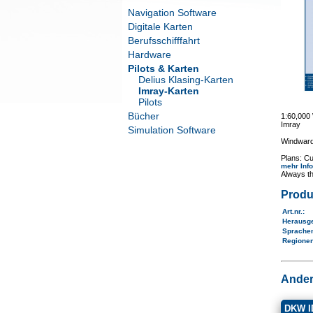
Navigation Software
Digitale Karten
Berufsschifffahrt
Hardware
Pilots & Karten
Delius Klasing-Karten
Imray-Karten
Pilots
Bücher
1:60,00
Imray
Simulation Software
Windward 
Plans: Cu
mehr Inf
Always th
Produ
Art.nr.
:
Herausg
Sprache
Regione
Ander
DKW ID