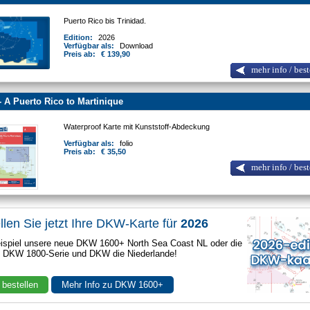
Puerto Rico bis Trinidad.
Edition:
2026
Verfügbar als:
Download
Preis ab:
€ 139,90
mehr info / best
- A Puerto Rico to Martinique
Waterproof Karte mit Kunststoff-Abdeckung
Verfügbar als:
folio
Preis ab:
€ 35,50
mehr info / best
llen Sie jetzt Ihre DKW-Karte für
2026
spiel unsere neue DKW 1600+ North Sea Coast NL oder die
e DKW 1800-Serie und DKW die Niederlande!
 bestellen
Mehr Info zu DKW 1600+