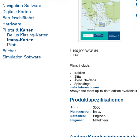
Navigation Software
Digitale Karten
Berufsschifffahrt
Hardware
Pilots & Karten
Delius Klasing-Karten
Imray-Karten
Pilots
Bücher
1:190,000 WGS 84
Imray
Simulation Software
Plans include:
Iraklion
Sitía
Áyios Nikólaos
Spinalónga
mehr Informationen
:
Always the most up-to-date edition available 
Produktspezifikationen
Art.nr.
:
3560
Herausgeber:
Imray
Sprachen:
Englisch
Regionen
:
Mittelmeer
Andere Kunden interessierten