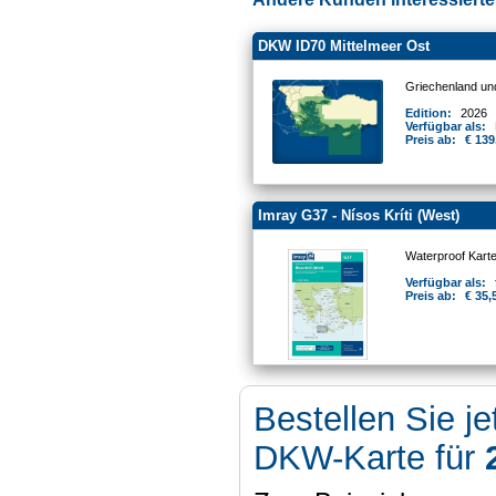
DKW ID70 Mittelmeer Ost
Griechenland un
Edition:
2026
Verfügbar als:
Preis ab:
€ 139
Imray G37 - Nísos Kríti (West)
Waterproof Kart
Verfügbar als:
Preis ab:
€ 35,
Bestellen Sie je
DKW-Karte für