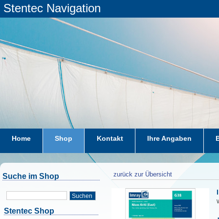
Stentec Navigation
Home
Shop
Kontakt
Ihre Angaben
zurück zur Übersicht
Suche im Shop
Suchen
W
Stentec Shop