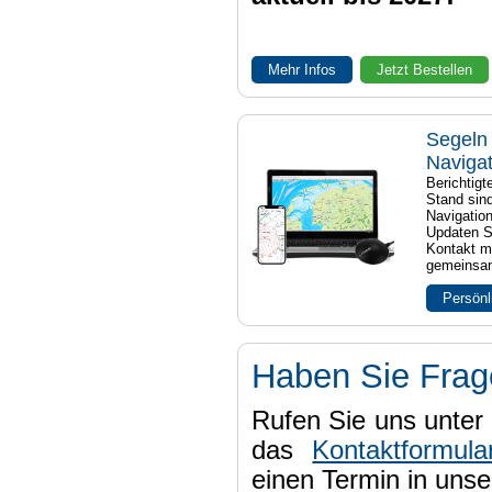
Mehr Infos
Jetzt Bestellen
Segeln 
Naviga
Berichtig
Stand sind
Navigatio
Updaten S
Kontakt mi
gemeinsam
Persönl
Haben Sie Fra
Rufen Sie uns unter 
das
Kontaktformula
einen Termin in uns