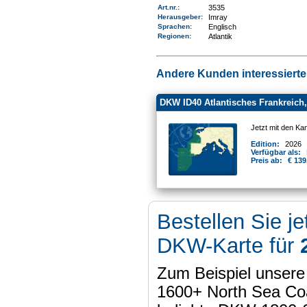
Art.nr.
:
3535
Herausgeber:
Imray
Sprachen:
Englisch
Regionen
:
Atlantik
Andere Kunden interessierten
DKW ID40 Atlantisches Frankreich, 
Jetzt mit den Ka
Edition:
2026
Verfügbar als:
Preis ab:
€ 139
Bestellen Sie je
DKW-Karte für
Zum Beispiel unser
1600+ North Sea Coa