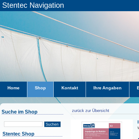
Stentec Navigation
Home
Shop
Kontakt
Ihre Angaben
zurück zur Übersicht
Suche im Shop
Suchen
W
Stentec Shop