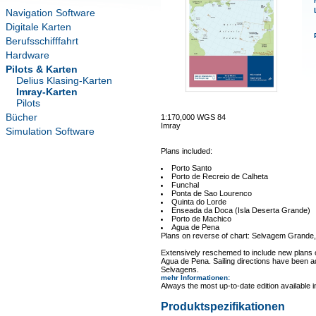
Navigation Software
Digitale Karten
Berufsschifffahrt
Hardware
Pilots & Karten
Delius Klasing-Karten
Imray-Karten
Pilots
Bücher
1:170,000 WGS 84
Imray
Simulation Software
Plans included:
Porto Santo
Porto de Recreio de Calheta
Funchal
Ponta de Sao Lourenco
Quinta do Lorde
Enseada da Doca (Isla Deserta Grande)
Porto de Machico
Agua de Pena
Plans on reverse of chart: Selvagem Grand
Extensively reschemed to include new plans
Agua de Pena. Sailing directions have been add
Selvagens.
mehr Informationen
:
Always the most up-to-date edition available 
Produktspezifikationen