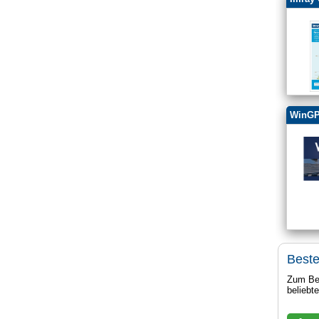
WinGP
Beste
Zum Bei
beliebt