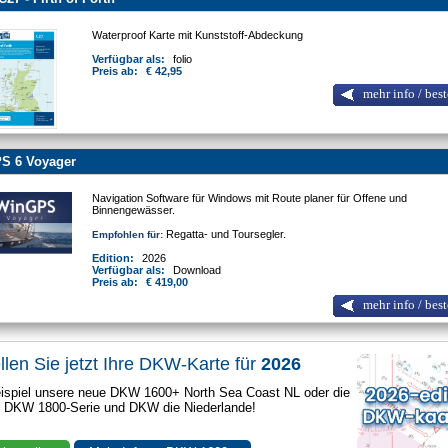
Waterproof Karte mit Kunststoff-Abdeckung
Verfügbar als:
folio
Preis ab:
€ 42,95
mehr info / best
S 6 Voyager
Navigation Software für Windows mit Route planer für Offene und
Binnengewässer.
Regatta- und Toursegler.
Empfohlen für:
Edition:
2026
Verfügbar als:
Download
Preis ab:
€ 419,00
mehr info / best
llen Sie jetzt Ihre DKW-Karte für
2026
spiel unsere neue DKW 1600+ North Sea Coast NL oder die
e DKW 1800-Serie und DKW die Niederlande!