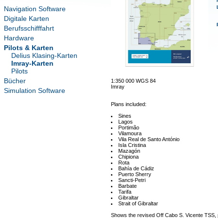
Navigation Software
Digitale Karten
Berufsschifffahrt
Hardware
Pilots & Karten
Delius Klasing-Karten
Imray-Karten
Pilots
Bücher
1:350 000 WGS 84
Imray
Simulation Software
Plans included:
Sines
Lagos
Portimão
Vilamoura
Vila Real de Santo António
Isla Cristina
Mazagón
Chipiona
Rota
Bahía de Cádiz
Puerto Sherry
Sancti-Petri
Barbate
Tarifa
Gibraltar
Strait of Gibraltar
Shows the revised Off Cabo S. Vicente TSS, 