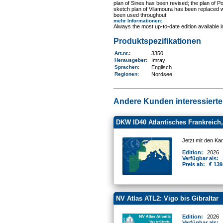
plan of Sines has been revised; the plan of
sketch plan of Vilamoura has been replaced wi
been used throughout.
mehr Informationen
:
Always the most up-to-date edition available 
Produktspezifikationen
Art.nr.
:
3350
Herausgeber:
Imray
Sprachen:
Englisch
Regionen
:
Nordsee
Andere Kunden interessierten
DKW ID40 Atlantisches Frankreich, 
Jetzt mit den Ka
Edition:
2026
Verfügbar als:
Preis ab:
€ 139
NV Atlas ATL2: Vigo bis Gibraltar
Edition:
2026
Verfügbar als: