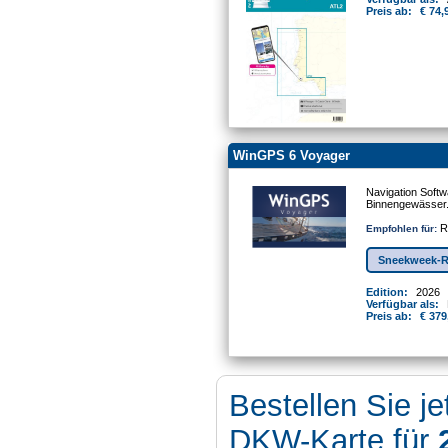
Preis ab:
€ 74,
WinGPS 6 Voyager
Navigation Softw
Binnengewässer
Re
Empfohlen für:
Sneekweek-R
Edition:
2026
Verfügbar als:
Preis ab:
€ 379
Bestellen Sie je
DKW-Karte für