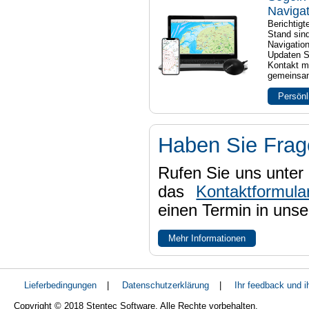
Naviga
Berichtig
Stand sind
Navigatio
Updaten S
Kontakt mi
gemeinsam
Persönl
Haben Sie Fra
Rufen Sie uns unter 
das
Kontaktformula
einen Termin in uns
Mehr Informationen
Lieferbedingungen
|
Datenschutzerklärung
|
Ihr feedback und 
Copyright © 2018 Stentec Software. Alle Rechte vorbehalten.