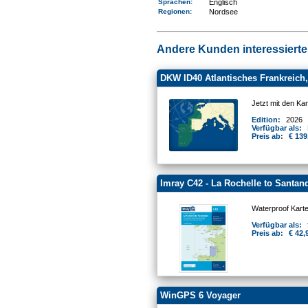
Sprachen:
Englisch
Regionen
:
Nordsee
Andere Kunden interessierten
DKW ID40 Atlantisches Frankreich, 
Jetzt mit den Ka
Edition:
2026
Verfügbar als:
Preis ab:
€ 139
Imray C42 - La Rochelle to Santan
Waterproof Kart
Verfügbar als:
Preis ab:
€ 42,
WinGPS 6 Voyager