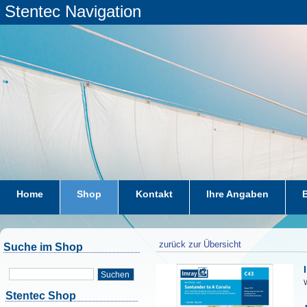
Stentec Navigation
Home
Shop
Kontakt
Ihre Angaben
zurück zur Übersicht
Suche im Shop
Suchen
W
Stentec Shop