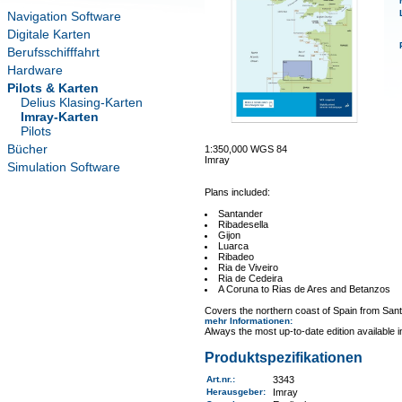
Navigation Software
Digitale Karten
Berufsschifffahrt
Hardware
Pilots & Karten
Delius Klasing-Karten
Imray-Karten
Pilots
Bücher
1:350,000 WGS 84
Imray
Simulation Software
Plans included:
Santander
Ribadesella
Gijon
Luarca
Ribadeo
Ria de Viveiro
Ria de Cedeira
A Coruna to Rias de Ares and Betanzos
Covers the northern coast of Spain from Sant
mehr Informationen
:
Always the most up-to-date edition available 
Produktspezifikationen
Art.nr.
:
3343
Herausgeber:
Imray