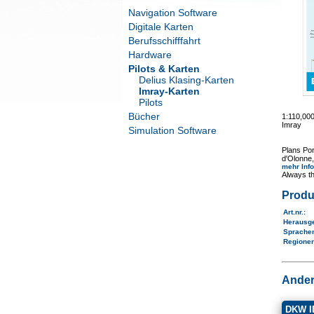
Navigation Software
Digitale Karten
Berufsschifffahrt
Hardware
Pilots & Karten
Delius Klasing-Karten
Imray-Karten
Pilots
Bücher
1:110,00
Imray
Simulation Software
Plans Por
d'Olonne,
mehr Inf
Always th
Produ
Art.nr.
:
Herausg
Sprache
Regione
Ander
DKW ID