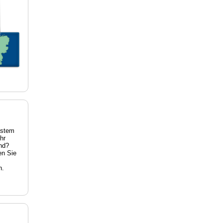
estem
hr
nd?
en Sie
n.