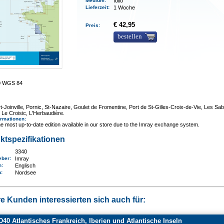
Medium
:
folio
Lieferzeit
:
1 Woche
€ 42,95
Preis:
bestellen
0 WGS 84
t-Joinville, Pornic, St-Nazaire, Goulet de Fromentine, Port de St-Gilles-Croix-de-Vie, Les Sab
 Le Croisic, L'Herbaudière.
ormationen
:
e most up-to-date edition available in our store due to the Imray exchange system.
ktspezifikationen
3340
eber:
Imray
n:
Englisch
n
:
Nordsee
e Kunden interessierten sich auch für:
40 Atlantisches Frankreich, Iberien und Atlantische Inseln