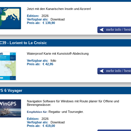
Jetzt mit den Kanarischen Inseln und Azoren!
Edition:
2026
Verfügbar als:
Download
Preis ab:
€ 139,90
mehr info / best
C39 - Lorient to Le Croisic
Waterproof Karte mit Kunststoff-Abdeckung
Verfügbar als:
folio
Preis ab:
€ 42,95
mehr info / best
S 6 Voyager
Navigation Software für Windows mit Route planer für Offene und
Binnengewässer.
Regatta- und Toursegler.
Empfohlen für:
Edition:
2026
Verfügbar als:
Download
Preis ab:
€ 419,00