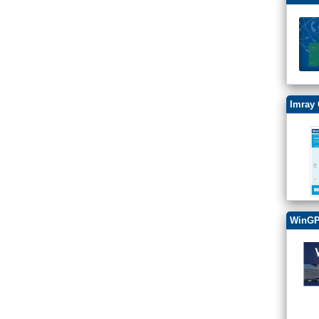
Imray 
WinGP