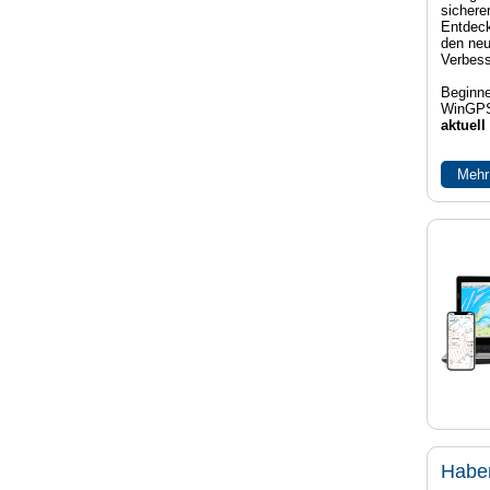
sichere
Entdeck
den neu
Verbes
Beginne
WinGPS
aktuell
Mehr
Habe