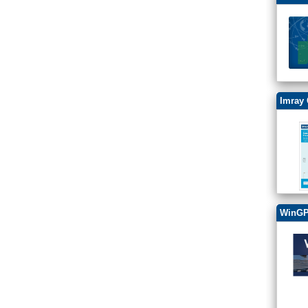
Imray 
WinGP