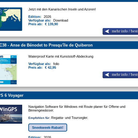
Jetzt mit den Kanarischen Inseln und Azoren!
Edition:
2026
Verfügbar als:
Download
Preis ab:
€ 139,90
mehr info / best
C38 - Anse de Bénodet to Presqu'île de Quiberon
Waterproof Karte mit Kunststoff-Abdeckung
Verfügbar als:
folio
Preis ab:
€ 42,95
mehr info / best
S 6 Voyager
Navigation Software für Windows mit Route planer für Offene und
Binnengewässer.
Regatta- und Toursegler.
Empfohlen für:
Sneekweek-Rabatt!
Edition:
2026