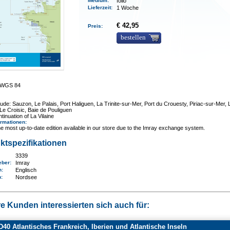
Medium
:
folio
Lieferzeit
:
1 Woche
€ 42,95
Preis:
bestellen
0 WGS 84
lude: Sauzon, Le Palais, Port Haliguen, La Trinite-sur-Mer, Port du Crouesty, Piriac-sur-Mer, 
 Le Croisic, Baie de Pouliguen
ntinuation of La Vilaine
ormationen
:
e most up-to-date edition available in our store due to the Imray exchange system.
ktspezifikationen
3339
eber:
Imray
n:
Englisch
n
:
Nordsee
e Kunden interessierten sich auch für:
40 Atlantisches Frankreich, Iberien und Atlantische Inseln