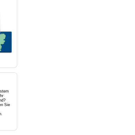
estem
hr
nd?
en Sie
n.