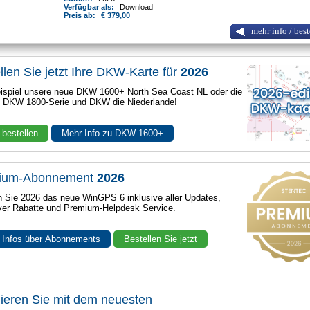
Verfügbar als:
Download
Preis ab:
€ 379,00
mehr info / best
llen Sie jetzt Ihre DKW-Karte für
2026
spiel unsere neue DKW 1600+ North Sea Coast NL oder die
e DKW 1800-Serie und DKW die Niederlande!
 bestellen
Mehr Info zu DKW 1600+
ium-Abonnement
2026
n Sie 2026 das neue WinGPS 6 inklusive aller Updates,
ver Rabatte und Premium-Helpdesk Service.
 Infos über Abonnements
Bestellen Sie jetzt
ieren Sie mit dem neuesten