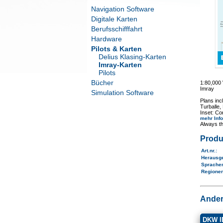
Navigation Software
Digitale Karten
Berufsschifffahrt
Hardware
Pilots & Karten
Delius Klasing-Karten
Imray-Karten
Pilots
Bücher
1:80,00
Imray
Simulation Software
Plans inc
Turballe,
Inset: Co
mehr Inf
Always th
Produ
Art.nr.
:
Herausg
Sprache
Regione
Ander
DKW ID