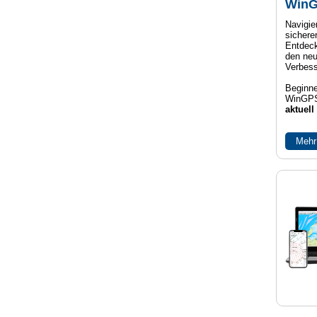
WinG
Navigier
sichere
Entdeck
den neu
Verbes
Beginne
WinGPS
aktuell
Mehr